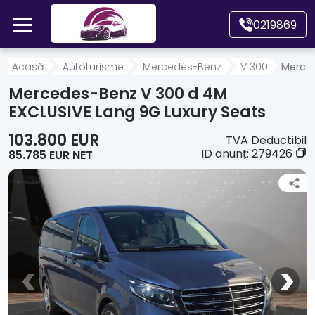
Mergi direct la conținutul principal
0219869
Acasă
Acasă
Autoturisme
Mercedes-Benz
V 300
Merced
Mercedes-Benz V 300 d 4M
Autoturisme
EXCLUSIVE Lang 9G Luxury Seats
103.800 EUR
TVA Deductibil
Motociclete
ID anunț:
279426
85.785 EUR NET
Autoutilitare
Alte tipuri vehicule
Despre Noi
Contact