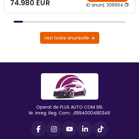
74.980 EUR
ID anunț:
306664
Vezi toate anunțurile
Operat de PLUS AUTO COM SRL
Nr. Inreg. Reg. Com.: J1994000480346