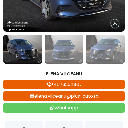
ELENA VILCEANU
+40732011807
elena.vilceanu@plus-auto.ro
Whatsapp