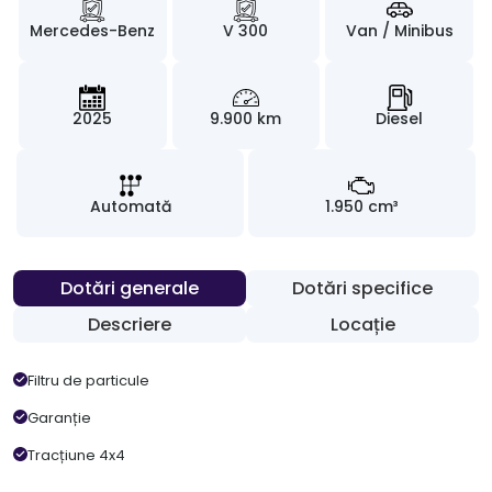
Mercedes-Benz
V 300
Van / Minibus
2025
9.900 km
Diesel
Automată
1.950 cm³
Dotări generale
Dotări specifice
Descriere
Locație
Filtru de particule
Garanție
Tracțiune 4x4