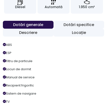
Diesel
Automată
1.950 cm³
Dotări generale
Dotări specifice
Descriere
Locație
ABS
ESP
Filtru de particule
Locuri de dormit
Manual de service
Recipient frigorific
Sistem de navigare
TV