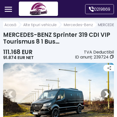
Mergi direct la conținutul principal
0219869
Acasă
Acasă
Alte tipuri vehicule
Mercedes-Benz
MERCEDES-B
MERCEDES-BENZ Sprinter 319 CDI VIP
Autoturisme
Tourismus 8 1 Bus…
111.168 EUR
TVA Deductibil
Motociclete
ID anunț:
239724
91.874 EUR NET
Autoutilitare
Alte tipuri vehicule
Despre Noi
Contact