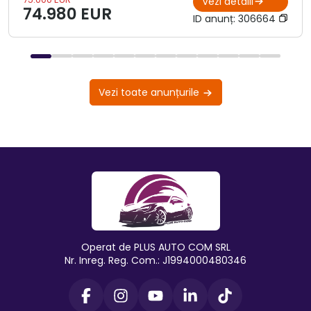
Vezi detalii
74.980 EUR
ID anunț:
306664
Vezi toate anunțurile
Operat de PLUS AUTO COM SRL
Nr. Inreg. Reg. Com.: J1994000480346