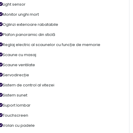
Light sensor
Monitor unghi mort
Oglinzi exterioare rabatabile
Plafon panoramic din sticlă
Reglaj electric al scaunelor cu funcție de memorie
Scaune cu masaj
Scaune ventilate
Servodirecție
Sistem de control al vitezei
Sistem sunet
Suport lombar
Touchscreen
Volan cu padele