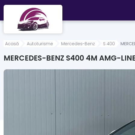
Mergi direct la conținutul principal
Acasă
Autoturisme
Mercedes-Benz
S 400
MERCED
MERCEDES-BENZ S400 4M AMG-LINE