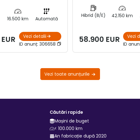
Hibrid (B/E)
42.150 km
16.500 km
Automată
Vezi detalii
Vezi d
 EUR
58.900 EUR
ID anunț:
306658
ID anun
Vezi toate anunțurile
Căutări rapide
Mașini de buget
< 100.000 km
An fabricație după 2020