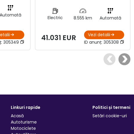
Automată
Electric
8.555 km
Automată
etalii
Vezi detalii
41.031 EUR
ț:
305349
ID anunț:
305308
Linkuri rapide
Politici și termeni
Acasă
Setări cookie-uri
Autoturisme
Motociclete