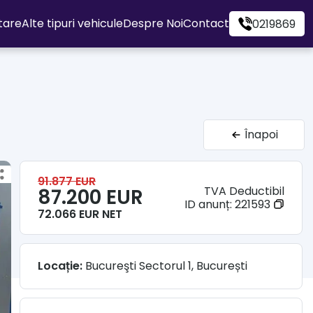
itare
Alte tipuri vehicule
Despre Noi
Contact
0219869
Înapoi
91.877 EUR
TVA Deductibil
87.200 EUR
ID anunț:
221593
72.066 EUR NET
Locație:
Bucureşti Sectorul 1, București