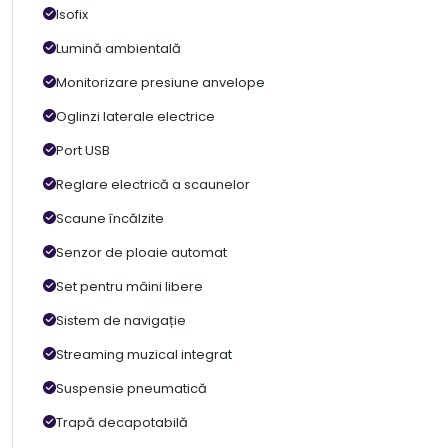
Isofix
Lumină ambientală
Monitorizare presiune anvelope
Oglinzi laterale electrice
Port USB
Reglare electrică a scaunelor
Scaune încălzite
Senzor de ploaie automat
Set pentru mâini libere
Sistem de navigație
Streaming muzical integrat
Suspensie pneumatică
Trapă decapotabilă