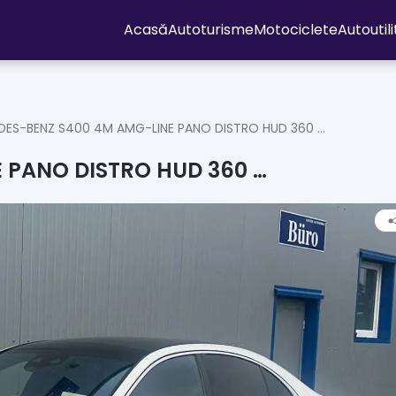
Acasă
Autoturisme
Motociclete
Autoutil
ES-BENZ S400 4M AMG-LINE PANO DISTRO HUD 360 …
 PANO DISTRO HUD 360 …