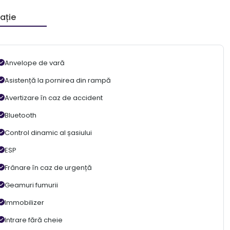
ație
Anvelope de vară
Asistență la pornirea din rampă
Avertizare în caz de accident
Bluetooth
Control dinamic al șasiului
ESP
Frânare în caz de urgență
Geamuri fumurii
Immobilizer
Intrare fără cheie