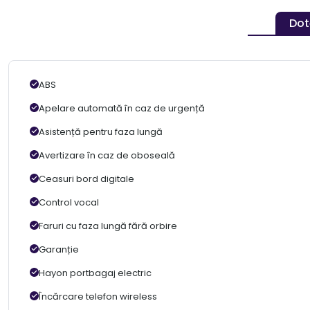
Dot
ABS
Apelare automată în caz de urgență
Asistență pentru faza lungă
Avertizare în caz de oboseală
Ceasuri bord digitale
Control vocal
Faruri cu faza lungă fără orbire
Garanție
Hayon portbagaj electric
Încărcare telefon wireless