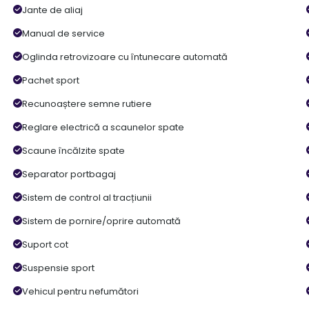
Jante de aliaj
Manual de service
Oglinda retrovizoare cu întunecare automată
Pachet sport
Recunoaștere semne rutiere
Reglare electrică a scaunelor spate
Scaune încălzite spate
Separator portbagaj
Sistem de control al tracțiunii
Sistem de pornire/oprire automată
Suport cot
Suspensie sport
Vehicul pentru nefumători