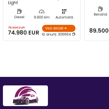
Light
Benzină
Diesel
9.900 km
Automată
75.000 EUR
Vezi detalii
89.500
74.980 EUR
ID anunț:
306664