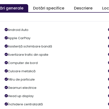
ări generale
Dotări specifice
Descriere
Loc
Android Auto
Apple CarPlay
Asistență schimbare bandă
Avertizare trafic din spate
Computer de bord
Culoare metalică
Filtru de particule
Geamuri electrice
Head up display
Închidere centralizată