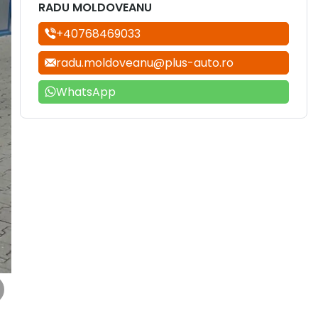
RADU MOLDOVEANU
+40768469033
radu.moldoveanu@plus-auto.ro
WhatsApp