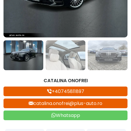
CATALINA ONOFREI
+40745811897
catalina.onofrei@plus-auto.ro
Whatsapp