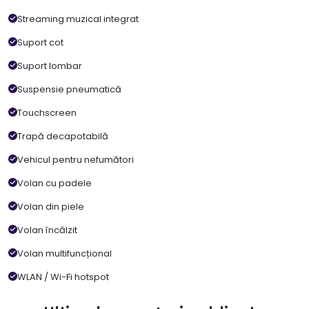
Streaming muzical integrat
Suport cot
Suport lombar
Suspensie pneumatică
Touchscreen
Trapă decapotabilă
Vehicul pentru nefumători
Volan cu padele
Volan din piele
Volan încălzit
Volan multifuncțional
WLAN / Wi-Fi hotspot