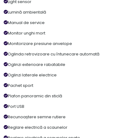
Light sensor
Lumină ambientală
Manual de service
Monitor unghi mort
Monitorizare presiune anvelope
Oglinda retrovizoare cu întunecare automată
Oglinzi exterioare rabatabile
Oglinzi laterale electrice
Pachet sport
Plafon panoramic din sticlă
Port USB
Recunoaștere semne rutiere
Reglare electrică a scaunelor
Reglare electrică a scaunelor spate