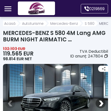
Mergi direct la conținutul principal
0219869
Acasă
Acasă
Autoturisme
Mercedes-Benz
S 580
MERCED
MERCEDES-BENZ S 580 4M Lang AMG
Autoturisme
BURM NIGHT AIRMATIC …
132.103 EUR
TVA Deductibil
Motociclete
119.565 EUR
ID anunț:
247804
98.814 EUR NET
Autoutilitare
Alte tipuri vehicule
Despre Noi
Contact