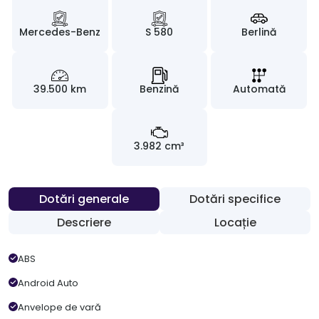
Mercedes-Benz
S 580
Berlină
39.500 km
Benzină
Automată
3.982 cm³
Dotări generale
Dotări specifice
Descriere
Locație
ABS
Android Auto
Anvelope de vară