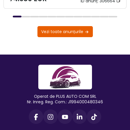
ID anunț:
306664
Vezi toate anunțurile
Operat de PLUS AUTO COM SRL
Nr. Inreg. Reg. Com.: J1994000480346