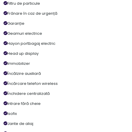
Filtru de particule
Frânare în caz de urgență
Garanție
Geamuri electrice
Hayon portbagaj electric
Head up display
Immobilizer
Încălzire auxiliară
Încărcare telefon wireless
Închidere centralizată
Intrare fără cheie
Isofix
Jante de aliaj