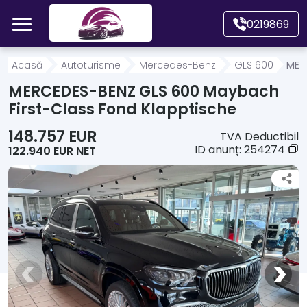
Mergi direct la conținutul principal
0219869
Acasă
Acasă
Autoturisme
Mercedes-Benz
GLS 600
MER
MERCEDES-BENZ GLS 600 Maybach
Autoturisme
First-Class Fond Klapptische
148.757 EUR
TVA Deductibil
Motociclete
ID anunț:
254274
122.940 EUR NET
Autoutilitare
Alte tipuri vehicule
Despre Noi
Contact