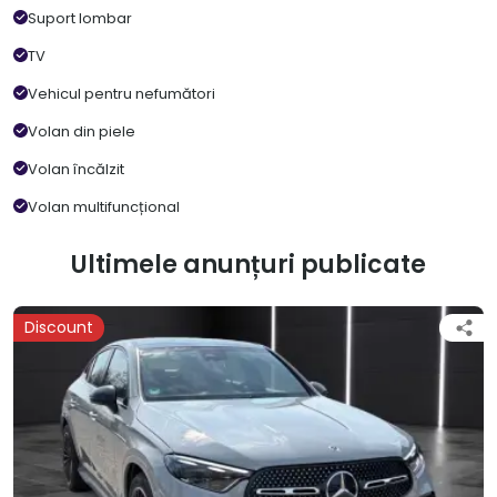
Suport lombar
TV
Vehicul pentru nefumători
Volan din piele
Volan încălzit
Volan multifuncțional
Ultimele anunțuri publicate
Discount