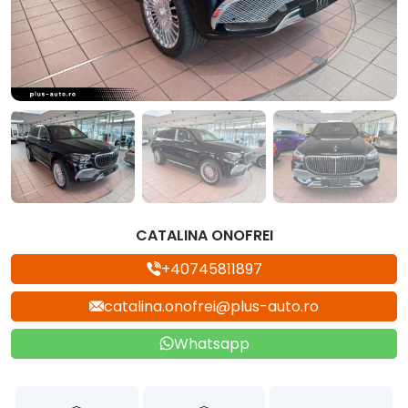
CATALINA ONOFREI
+40745811897
catalina.onofrei@plus-auto.ro
Whatsapp