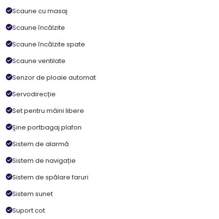
Scaune cu masaj
Scaune încălzite
Scaune încălzite spate
Scaune ventilate
Senzor de ploaie automat
Servodirecție
Set pentru mâini libere
Şine portbagaj plafon
Sistem de alarmă
Sistem de navigație
Sistem de spălare faruri
Sistem sunet
Suport cot