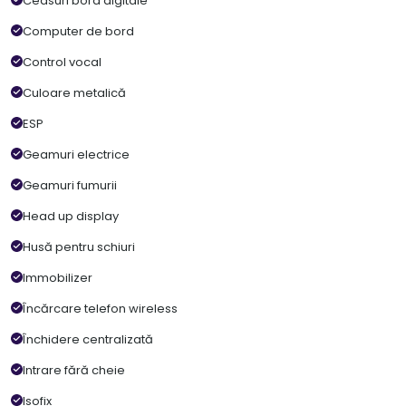
Ceasuri bord digitale
Computer de bord
Control vocal
Culoare metalică
ESP
Geamuri electrice
Geamuri fumurii
Head up display
Husă pentru schiuri
Immobilizer
Încărcare telefon wireless
Închidere centralizată
Intrare fără cheie
Isofix