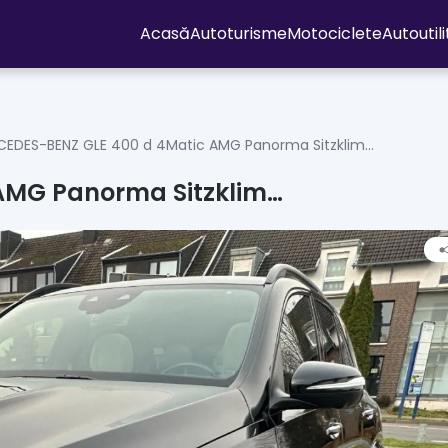
Acasă
Autoturisme
Motociclete
Autoutil
CEDES-BENZ GLE 400 d 4Matic AMG Panorma Sitzklim…
AMG Panorma Sitzklim…