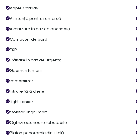
Apple CarPlay
Asistență pentru remorcă
Avertizare în caz de oboseală
Computer de bord
ESP
Frânare în caz de urgență
Geamuri fumurii
Immobilizer
Intrare fără cheie
Light sensor
Monitor unghi mort
Oglinzi exterioare rabatabile
Plafon panoramic din sticlă