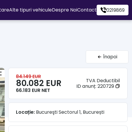
itare
Alte tipuri vehicule
Despre Noi
Contact
0219869
Înapoi
84.149 EUR
TVA Deductibil
80.082 EUR
ID anunț:
220729
66.183 EUR NET
Locație:
Bucureşti Sectorul 1, București