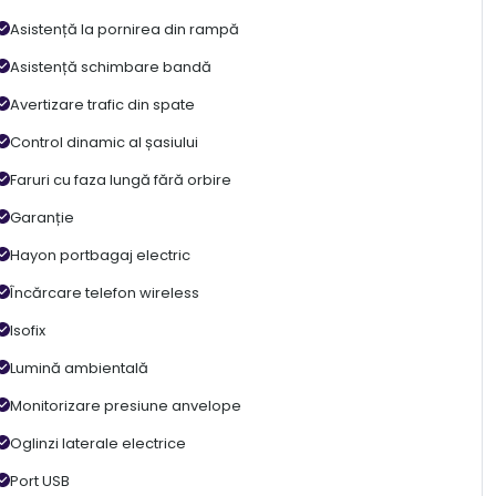
Asistență la pornirea din rampă
Asistență schimbare bandă
Avertizare trafic din spate
Control dinamic al șasiului
Faruri cu faza lungă fără orbire
Garanție
Hayon portbagaj electric
Încărcare telefon wireless
Isofix
Lumină ambientală
Monitorizare presiune anvelope
Oglinzi laterale electrice
Port USB