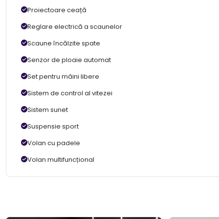
Proiectoare ceață
Reglare electrică a scaunelor
Scaune încălzite spate
Senzor de ploaie automat
Set pentru mâini libere
Sistem de control al vitezei
Sistem sunet
Suspensie sport
Volan cu padele
Volan multifuncțional