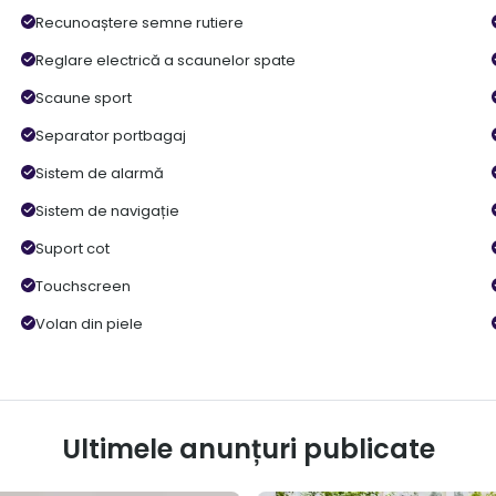
Recunoaștere semne rutiere
Reglare electrică a scaunelor spate
Scaune sport
Separator portbagaj
Sistem de alarmă
Sistem de navigație
Suport cot
Touchscreen
Volan din piele
Ultimele anunțuri publicate