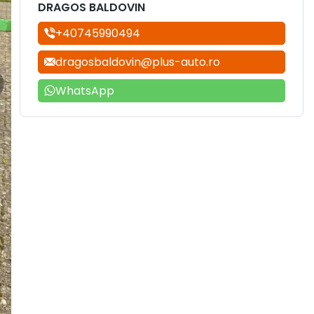
DRAGOS BALDOVIN
+40745990494
dragosbaldovin@plus-auto.ro
WhatsApp