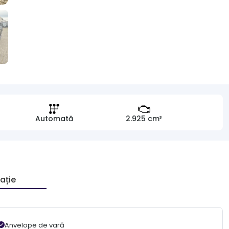
Automată
2.925 cm³
ație
Anvelope de vară