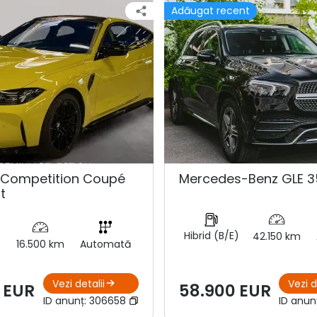
Adăugat recent
Competition Coupé
Mercedes-Benz GLE 3
t
Hibrid (B/E)
42.150 km
16.500 km
Automată
Vezi detalii
Vezi d
 EUR
58.900 EUR
ID anunț:
306658
ID anun