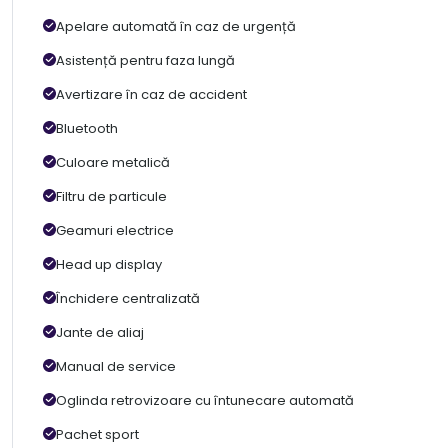
Apelare automată în caz de urgență
Asistență pentru faza lungă
Avertizare în caz de accident
Bluetooth
Culoare metalică
Filtru de particule
Geamuri electrice
Head up display
Închidere centralizată
Jante de aliaj
Manual de service
Oglinda retrovizoare cu întunecare automată
Pachet sport