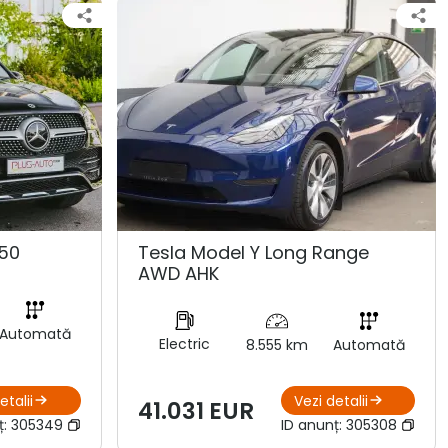
50
Tesla Model Y Long Range
AWD AHK
Automată
Electric
8.555 km
Automată
etalii
Vezi detalii
41.031 EUR
ț:
305349
ID anunț:
305308