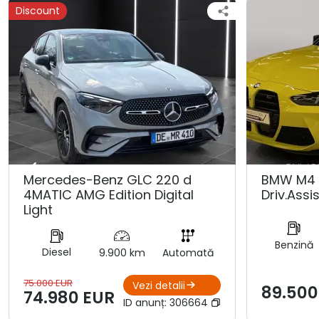
Discount
Mercedes-Benz GLC 220 d
BMW M4 
4MATIC AMG Edition Digital
Driv.Assis
Light
Benzină
Diesel
9.900 km
Automată
75.000 EUR
Vezi detalii
89.500
74.980 EUR
ID anunț:
306664