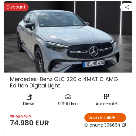
Discount
Mercedes-Benz GLC 220 d 4MATIC AMG
Edition Digital Light
Diesel
9.900 km
Automată
75.000 EUR
Vezi detalii
74.980 EUR
ID anunț:
306664