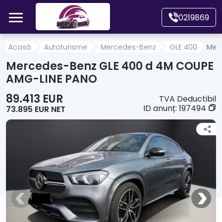
Mergi direct la conținutul principal
0219869
Acasă
Acasă
Autoturisme
Mercedes-Benz
GLE 400
Mer
Mercedes-Benz GLE 400 d 4M COUPE
Autoturisme
AMG-LINE PANO
89.413 EUR
TVA Deductibil
Motociclete
ID anunț:
197494
73.895 EUR NET
Autoutilitare
Alte tipuri vehicule
Despre Noi
Contact