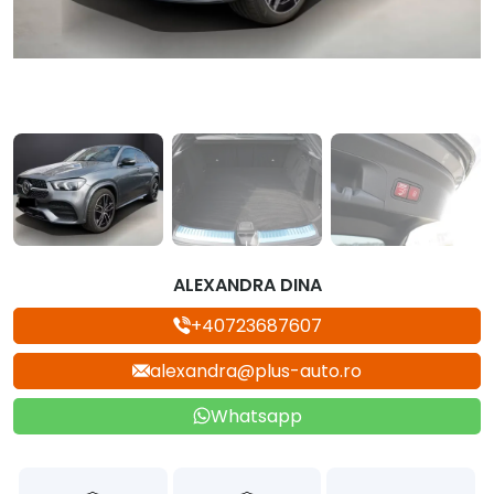
ALEXANDRA DINA
+40723687607
alexandra@plus-auto.ro
Whatsapp