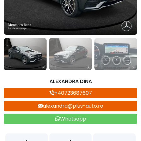
ALEXANDRA DINA
+40723687607
alexandra@plus-auto.ro
Whatsapp