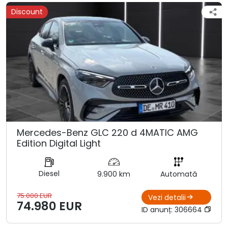
Discount
Mercedes-Benz GLC 220 d 4MATIC AMG
Edition Digital Light
Diesel
9.900 km
Automată
75.000 EUR
Vezi detalii
74.980 EUR
ID anunț:
306664