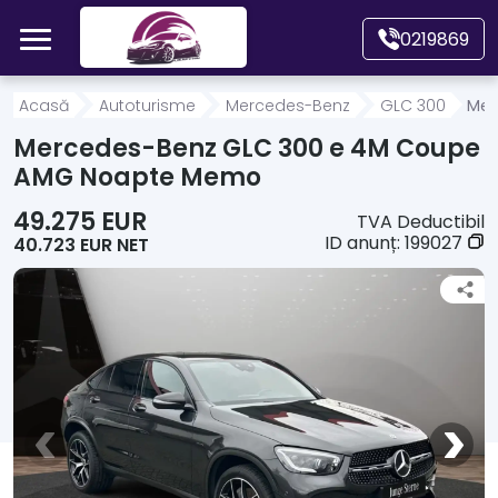
Mergi direct la conținutul principal
0219869
Acasă
Acasă
Autoturisme
Mercedes-Benz
GLC 300
Mer
Mercedes-Benz GLC 300 e 4M Coupe
Autoturisme
AMG Noapte Memo
49.275 EUR
TVA Deductibil
Motociclete
ID anunț:
199027
40.723 EUR NET
Autoutilitare
Alte tipuri vehicule
Despre Noi
Contact