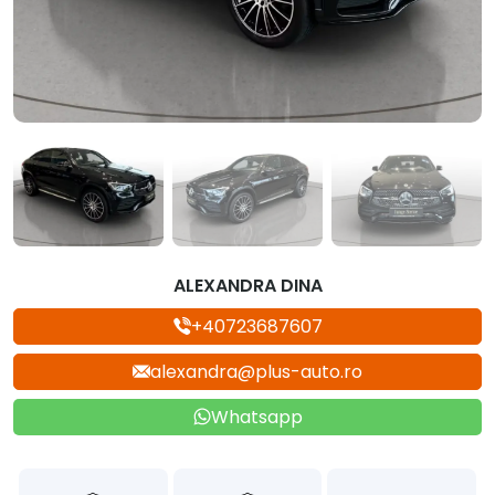
ALEXANDRA DINA
+40723687607
alexandra@plus-auto.ro
Whatsapp