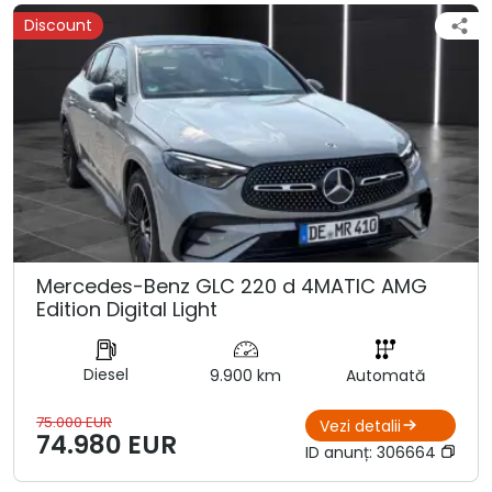
Discount
Mercedes-Benz GLC 220 d 4MATIC AMG
Edition Digital Light
Diesel
9.900 km
Automată
75.000 EUR
Vezi detalii
74.980 EUR
ID anunț:
306664