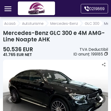
Mergi direct la conținutul principal
0219869
Acasă
Acasă
Autoturisme
Mercedes-Benz
GLC 300
Mer
Mercedes-Benz GLC 300 e 4M AMG-
Autoturisme
Line Noapte AHK
50.536 EUR
TVA Deductibil
Motociclete
ID anunț:
199185
41.765 EUR NET
Autoutilitare
Alte tipuri vehicule
Despre Noi
Contact