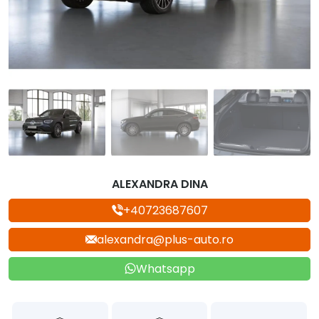
ALEXANDRA DINA
+40723687607
alexandra@plus-auto.ro
Whatsapp