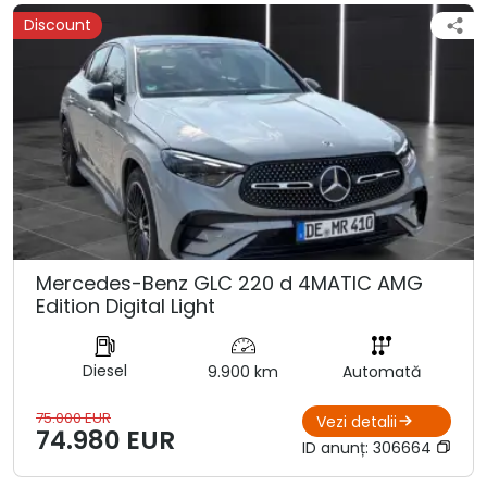
Discount
Mercedes-Benz GLC 220 d 4MATIC AMG
Edition Digital Light
Diesel
9.900 km
Automată
75.000 EUR
Vezi detalii
74.980 EUR
ID anunț:
306664