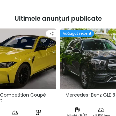
Ultimele anunțuri publicate
Adăugat recent
Competition Coupé
Mercedes-Benz GLE 3
t
Hibrid (B/E)