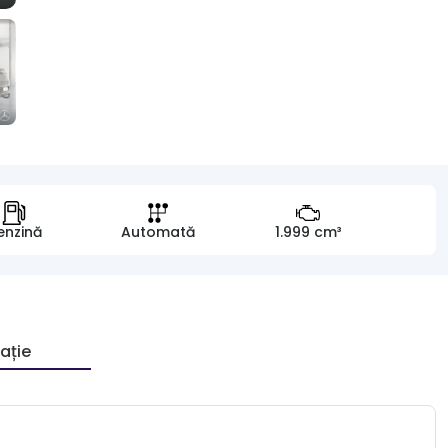
enzină
Automată
1.999 cm³
ație