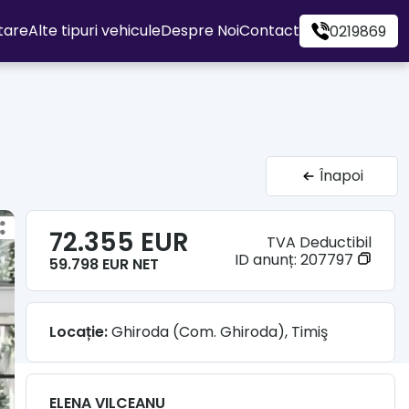
itare
Alte tipuri vehicule
Despre Noi
Contact
0219869
Înapoi
72.355 EUR
TVA Deductibil
ID anunț:
207797
59.798 EUR NET
Locație:
Ghiroda (Com. Ghiroda), Timiş
ELENA VILCEANU