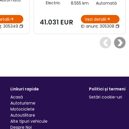
Automată
Electric
8.555 km
Automată
etalii
Vezi detalii
41.031 EUR
ț:
305349
ID anunț:
305308
Linkuri rapide
Politici și termeni
Acasă
Setări cookie-uri
Autoturisme
Motociclete
Autoutilitare
Alte tipuri vehicule
Despre Noi