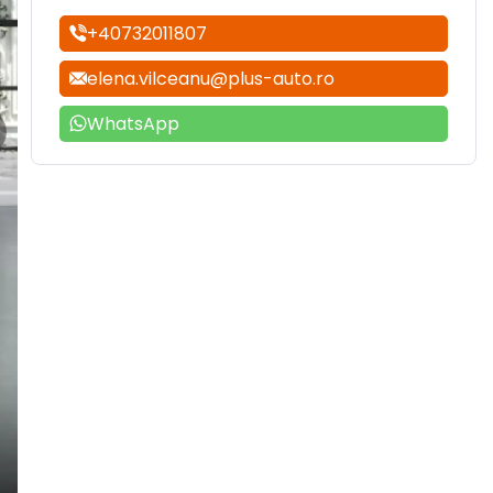
+40732011807
elena.vilceanu@plus-auto.ro
WhatsApp