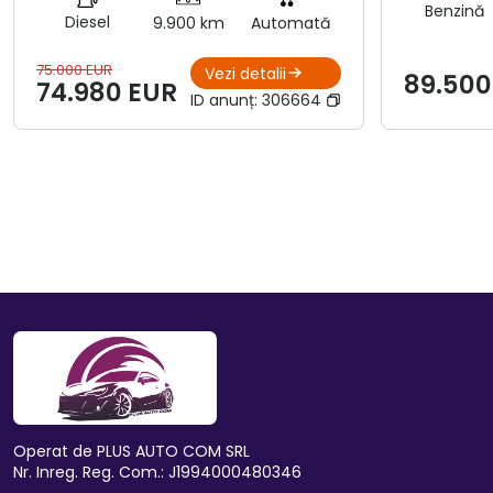
Benzină
Diesel
9.900 km
Automată
75.000 EUR
Vezi detalii
89.500
74.980 EUR
ID anunț:
306664
Operat de PLUS AUTO COM SRL
Nr. Inreg. Reg. Com.: J1994000480346