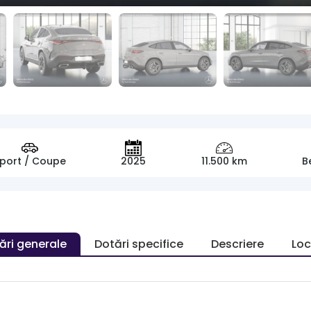
port / Coupe
2025
11.500 km
B
ări generale
Dotări specifice
Descriere
Loc