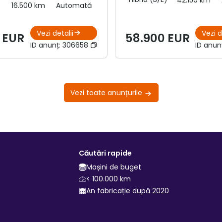
42.150 km
16.500 km
Automată
Vezi detalii
Vezi d
 EUR
58.900 EUR
ID anunț:
306658
ID anun
Vezi toate anunțurile
Căutări rapide
Mașini de buget
< 100.000 km
An fabricație după 2020