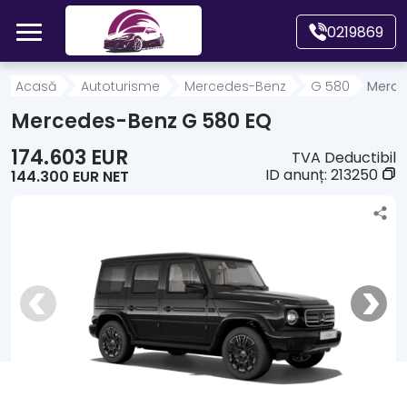
Mergi direct la conținutul principal
0219869
Acasă
Acasă
Autoturisme
Mercedes-Benz
G 580
Merce
Mercedes-Benz G 580 EQ
Autoturisme
174.603 EUR
TVA Deductibil
ID anunț:
213250
144.300 EUR NET
Motociclete
Autoutilitare
Alte tipuri vehicule
Despre Noi
Contact