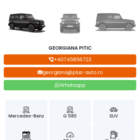
GEORGIANA PITIC
+40745856723
georgiana@plus-auto.ro
Whatsapp
Mercedes-Benz
G 580
SUV