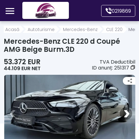
Mergi direct la conținutul principal
0219869
Acasă
Acasă
Autoturisme
Mercedes-Benz
CLE 220
Merc
Mercedes-Benz CLE 220 d Coupé
Autoturisme
AMG Beige Burm.3D
53.372 EUR
TVA Deductibil
Motociclete
ID anunț:
251317
44.109 EUR NET
Autoutilitare
Alte tipuri vehicule
Despre Noi
Contact