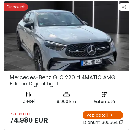
Discount
Mercedes-Benz GLC 220 d 4MATIC AMG
Edition Digital Light
Diesel
9.900 km
Automată
75.000 EUR
Vezi detalii
74.980 EUR
ID anunț:
306664