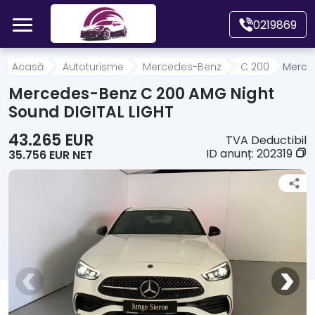
Mergi direct la conținutul principal
0219869
Acasă
Acasă
Autoturisme
Mercedes-Benz
C 200
Merce
Mercedes-Benz C 200 AMG Night
Autoturisme
Sound DIGITAL LIGHT
43.265 EUR
TVA Deductibil
Motociclete
ID anunț:
202319
35.756 EUR NET
Autoutilitare
Alte tipuri vehicule
Despre Noi
Contact