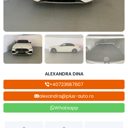
ALEXANDRA DINA
+40723687607
alexandra@plus-auto.ro
Whatsapp