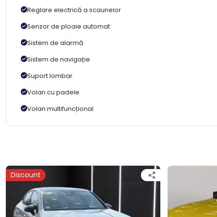
Reglare electrică a scaunelor
Senzor de ploaie automat
Sistem de alarmă
Sistem de navigație
Suport lombar
Volan cu padele
Volan multifuncțional
Discount