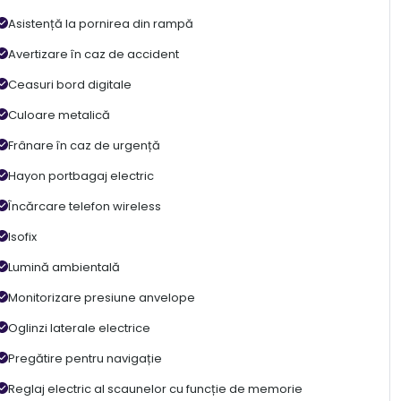
Asistență la pornirea din rampă
Avertizare în caz de accident
Ceasuri bord digitale
Culoare metalică
Frânare în caz de urgență
Hayon portbagaj electric
Încărcare telefon wireless
Isofix
Lumină ambientală
Monitorizare presiune anvelope
Oglinzi laterale electrice
Pregătire pentru navigație
Reglaj electric al scaunelor cu funcție de memorie