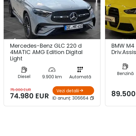
Mercedes-Benz GLC 220 d
BMW M4 
4MATIC AMG Edition Digital
Driv.Assis
Light
Benzină
Diesel
9.900 km
Automată
75.000 EUR
Vezi detalii
89.500
74.980 EUR
ID anunț:
306664