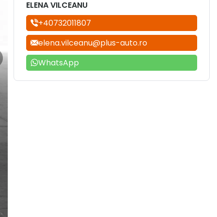
ELENA VILCEANU
+40732011807
elena.vilceanu@plus-auto.ro
WhatsApp