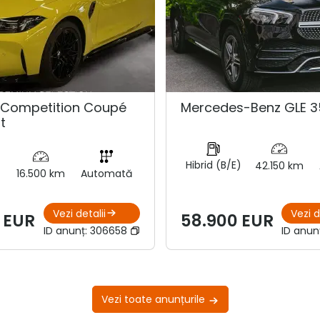
Competition Coupé
Mercedes-Benz GLE 3
t
Hibrid (B/E)
42.150 km
16.500 km
Automată
Vezi detalii
Vezi d
 EUR
58.900 EUR
ID anunț:
306658
ID anun
Vezi toate anunțurile