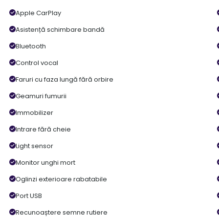
Apple CarPlay
Asistență schimbare bandă
Bluetooth
Control vocal
Faruri cu faza lungă fără orbire
Geamuri fumurii
Immobilizer
Intrare fără cheie
Light sensor
Monitor unghi mort
Oglinzi exterioare rabatabile
Port USB
Recunoaștere semne rutiere