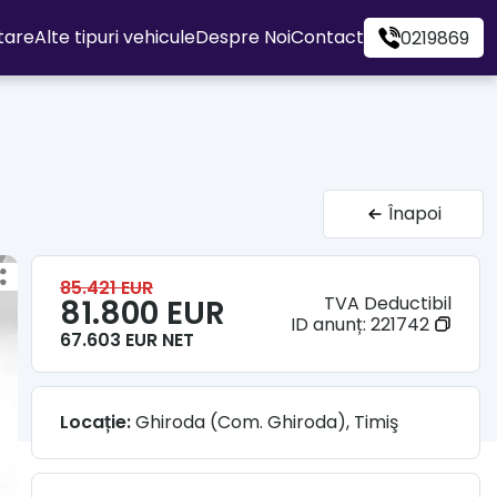
itare
Alte tipuri vehicule
Despre Noi
Contact
0219869
Înapoi
85.421 EUR
TVA Deductibil
81.800 EUR
ID anunț:
221742
67.603 EUR NET
Locație:
Ghiroda (Com. Ghiroda), Timiş