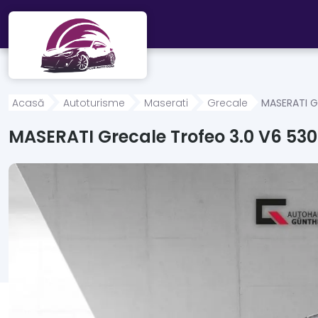
Mergi direct la conținutul principal
Acasă
Autoturisme
Maserati
Grecale
MASERATI G
MASERATI Grecale Trofeo 3.0 V6 5