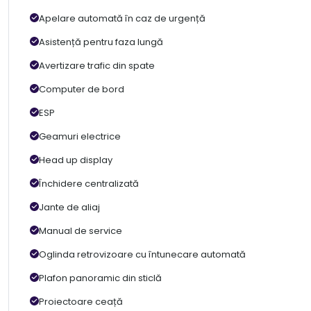
Apelare automată în caz de urgență
Asistență pentru faza lungă
Avertizare trafic din spate
Computer de bord
ESP
Geamuri electrice
Head up display
Închidere centralizată
Jante de aliaj
Manual de service
Oglinda retrovizoare cu întunecare automată
Plafon panoramic din sticlă
Proiectoare ceață