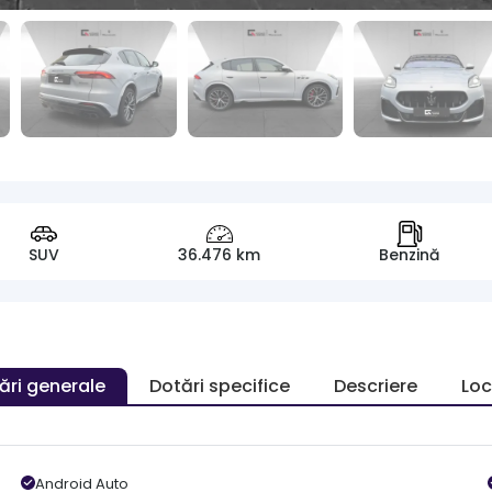
SUV
36.476 km
Benzină
ări generale
Dotări specifice
Descriere
Loc
Android Auto