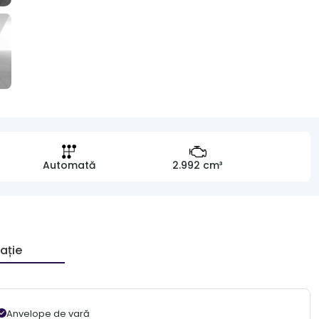
Automată
2.992 cm³
ație
Anvelope de vară