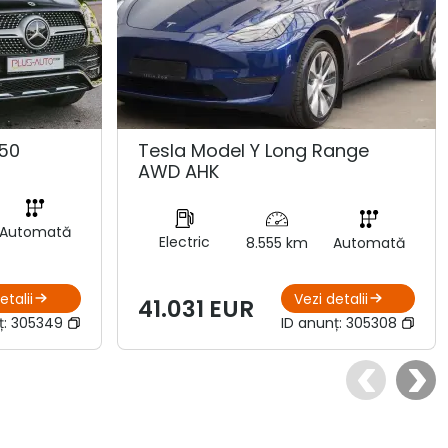
50
Tesla Model Y Long Range
AWD AHK
Automată
Electric
8.555 km
Automată
etalii
Vezi detalii
41.031 EUR
ț:
305349
ID anunț:
305308