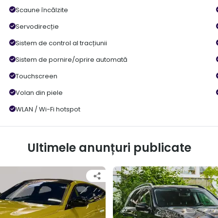
Scaune încălzite
Servodirecție
Sistem de control al tracțiunii
Sistem de pornire/oprire automată
Touchscreen
Volan din piele
WLAN / Wi-Fi hotspot
Ultimele anunțuri publicate