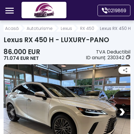
Mergi direct la conținutul principal
0219869
Acasă
Acasă
Autoturisme
Lexus
RX 450
Lexus RX 450 H
Lexus RX 450 H - LUXURY-PANO
Autoturisme
86.000 EUR
TVA Deductibil
ID anunț:
230342
71.074 EUR NET
Motociclete
Autoutilitare
Alte tipuri vehicule
Despre Noi
Contact