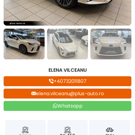
ELENA VILCEANU
+40732011807
elena.vilceanu@plus-auto.ro
Whatsapp