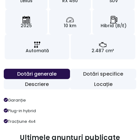
Lexus
RX 450
SUV
2025
10 km
Hibrid (B/E)
Automată
2.487 cm³
Dotări generale
Dotări specifice
Descriere
Locație
Garanție
Plug-in hybrid
Tracțiune 4x4
Ultimele anunțuri publicate