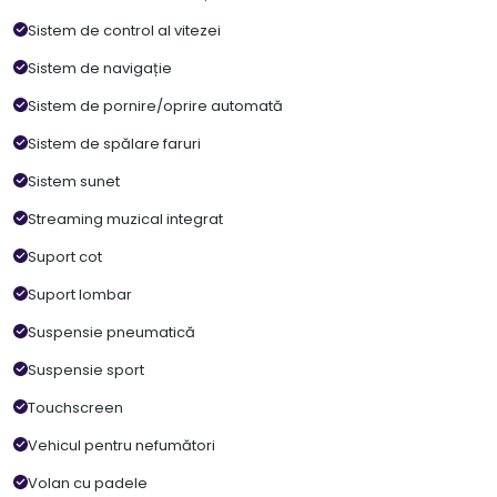
Sistem de control al vitezei
Sistem de navigație
Sistem de pornire/oprire automată
Sistem de spălare faruri
Sistem sunet
Streaming muzical integrat
Suport cot
Suport lombar
Suspensie pneumatică
Suspensie sport
Touchscreen
Vehicul pentru nefumători
Volan cu padele