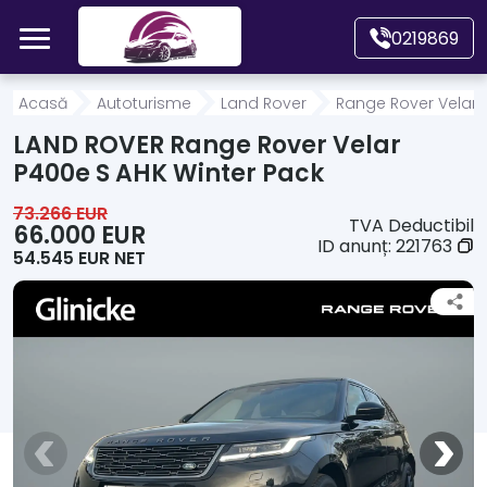
Mergi direct la conținutul principal
0219869
Acasă
Acasă
Autoturisme
Land Rover
Range Rover Velar
LAND ROVER Range Rover Velar
Autoturisme
P400e S AHK Winter Pack
73.266 EUR
TVA Deductibil
Motociclete
66.000 EUR
ID anunț:
221763
54.545 EUR NET
Autoutilitare
Alte tipuri vehicule
Despre Noi
Contact