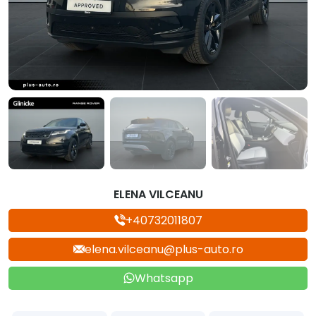
ELENA VILCEANU
+40732011807
elena.vilceanu@plus-auto.ro
Whatsapp