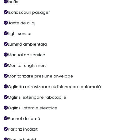
Isofix
Isofix scaun pasager
Jante de aliaj
Light sensor
Lumină ambientală
Manual de service
Monitor unghi mort
Monitorizare presiune anvelope
Oglinda retrovizoare cu întunecare automată
Oglinzi exterioare rabatabile
Oglinzi laterale electrice
Pachet de iarnă
Parbriz încălzit
Plug-in hybrid