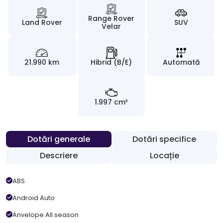
Range Rover
Land Rover
SUV
Velar
21.990 km
Hibrid (B/E)
Automată
1.997 cm³
Dotări generale
Dotări specifice
Descriere
Locație
ABS
Android Auto
Anvelope All season