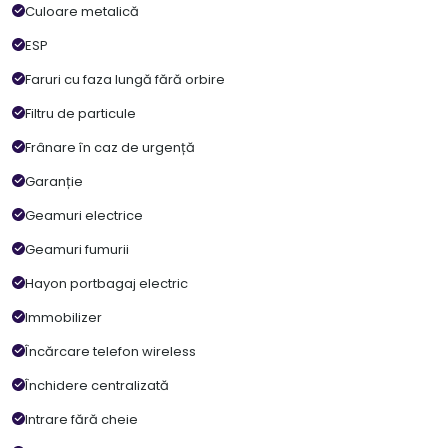
Culoare metalică
ESP
Faruri cu faza lungă fără orbire
Filtru de particule
Frânare în caz de urgență
Garanție
Geamuri electrice
Geamuri fumurii
Hayon portbagaj electric
Immobilizer
Încărcare telefon wireless
Închidere centralizată
Intrare fără cheie