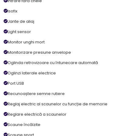
Intrare fără cheie
Isofix
Jante de aliaj
Light sensor
Monitor unghi mort
Monitorizare presiune anvelope
Oglinda retrovizoare cu întunecare automată
Oglinzi laterale electrice
Port USB
Recunoaștere semne rutiere
Reglaj electric al scaunelor cu funcție de memorie
Reglare electrică a scaunelor
Scaune încălzite
Scaune sport