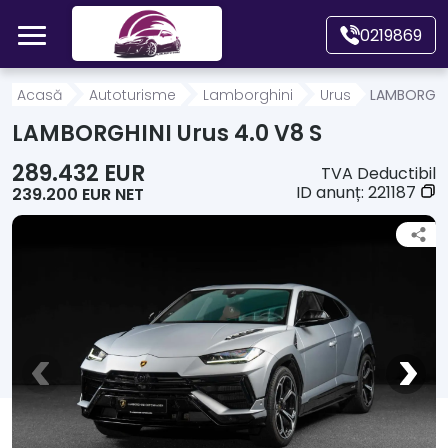
Mergi direct la conținutul principal
0219869
Acasă
Acasă
Autoturisme
Lamborghini
Urus
LAMBORGHIN
LAMBORGHINI Urus 4.0 V8 S
Autoturisme
289.432 EUR
TVA Deductibil
ID anunț:
221187
239.200 EUR NET
Motociclete
Autoutilitare
Alte tipuri vehicule
Despre Noi
Contact