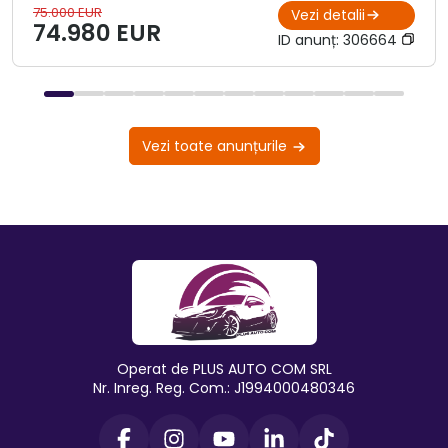
75.000 EUR
Vezi detalii
74.980 EUR
ID anunț:
306664
Vezi toate anunțurile
Operat de PLUS AUTO COM SRL
Nr. Inreg. Reg. Com.: J1994000480346