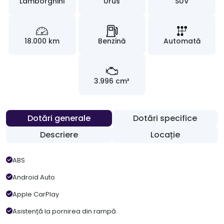
Lamborghini
Urus
SUV
18.000 km
Benzină
Automată
3.996 cm³
Dotări generale
Dotări specifice
Descriere
Locație
ABS
Android Auto
Apple CarPlay
Asistență la pornirea din rampă