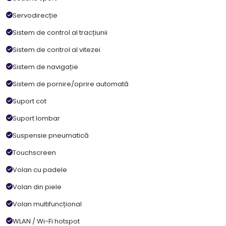
Servodirecție
Sistem de control al tracțiunii
Sistem de control al vitezei
Sistem de navigație
Sistem de pornire/oprire automată
Suport cot
Suport lombar
Suspensie pneumatică
Touchscreen
Volan cu padele
Volan din piele
Volan multifuncțional
WLAN / Wi-Fi hotspot