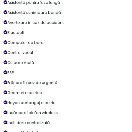
Asistență pentru faza lungă
Asistență schimbare bandă
Avertizare în caz de accident
Bluetooth
Computer de bord
Control vocal
Culoare mată
ESP
Frânare în caz de urgență
Geamuri electrice
Hayon portbagaj electric
Încărcare telefon wireless
Închidere centralizată