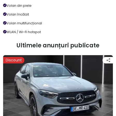
Volan din piele
Volan încălzit
Volan multifuncțional
WLAN / Wi-Fi hotspot
Ultimele anunțuri publicate
Discount