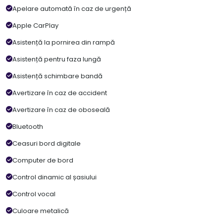
Apelare automată în caz de urgență
Apple CarPlay
Asistență la pornirea din rampă
Asistență pentru faza lungă
Asistență schimbare bandă
Avertizare în caz de accident
Avertizare în caz de oboseală
Bluetooth
Ceasuri bord digitale
Computer de bord
Control dinamic al șasiului
Control vocal
Culoare metalică