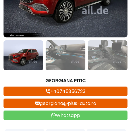
GEORGIANA PITIC
+40745856723
georgiana@plus-auto.ro
Whatsapp