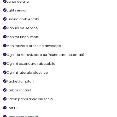
Jante de aliaj
Light sensor
Lumină ambientală
Manual de service
Monitor unghi mort
Monitorizare presiune anvelope
Oglinda retrovizoare cu întunecare automată
Oglinzi exterioare rabatabile
Oglinzi laterale electrice
Pachet fumători
Parbriz încălzit
Plafon panoramic din sticlă
Port USB
Proiectoare ceață