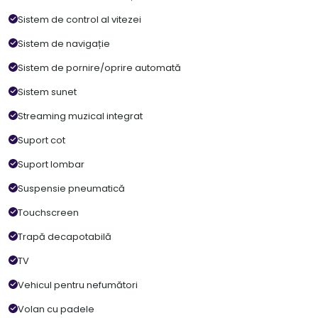
Sistem de control al vitezei
Sistem de navigație
Sistem de pornire/oprire automată
Sistem sunet
Streaming muzical integrat
Suport cot
Suport lombar
Suspensie pneumatică
Touchscreen
Trapă decapotabilă
TV
Vehicul pentru nefumători
Volan cu padele