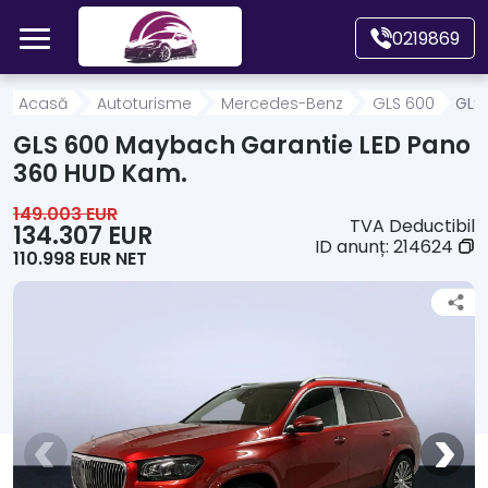
Mergi direct la conținutul principal
0219869
Acasă
Acasă
Autoturisme
Mercedes-Benz
GLS 600
GLS
GLS 600 Maybach Garantie LED Pano
Autoturisme
360 HUD Kam.
149.003 EUR
TVA Deductibil
Motociclete
134.307 EUR
ID anunț:
214624
110.998 EUR NET
Autoutilitare
Alte tipuri vehicule
Despre Noi
Contact