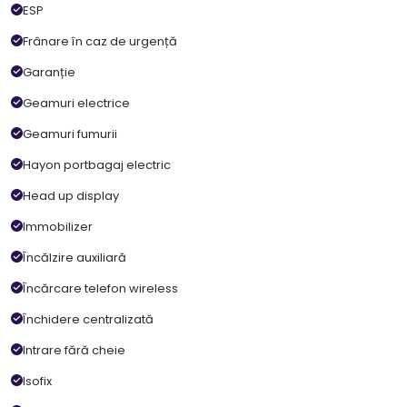
ESP
Frânare în caz de urgență
Garanție
Geamuri electrice
Geamuri fumurii
Hayon portbagaj electric
Head up display
Immobilizer
Încălzire auxiliară
Încărcare telefon wireless
Închidere centralizată
Intrare fără cheie
Isofix