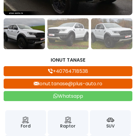
IONUT TANASE
+40764718538
ionut.tanase@plus-auto.ro
Whatsapp
Ford
Raptor
SUV