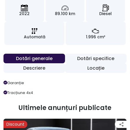
2022
89.100 km
Diesel
Automată
1.996 cm³
Dotări generale
Dotări specifice
Descriere
Locație
Garanție
Tracțiune 4x4
Ultimele anunțuri publicate
Discount