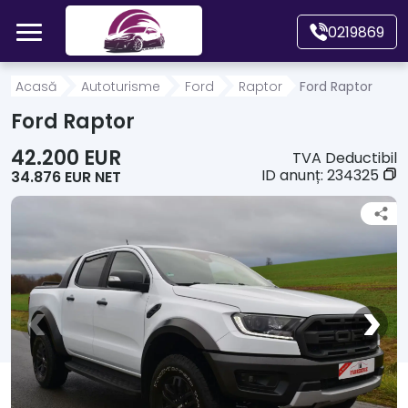
Mergi direct la conținutul principal
0219869
Acasă
Acasă
Autoturisme
Ford
Raptor
Ford Raptor
Ford Raptor
Autoturisme
42.200 EUR
TVA Deductibil
ID anunț:
234325
34.876 EUR NET
Motociclete
Autoutilitare
Alte tipuri vehicule
Despre Noi
Contact