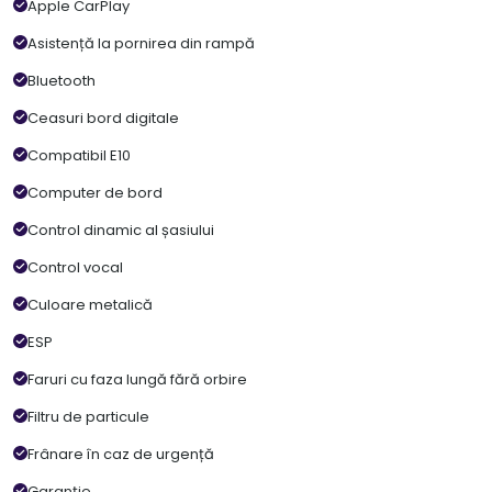
Apple CarPlay
Asistență la pornirea din rampă
Bluetooth
Ceasuri bord digitale
Compatibil E10
Computer de bord
Control dinamic al șasiului
Control vocal
Culoare metalică
ESP
Faruri cu faza lungă fără orbire
Filtru de particule
Frânare în caz de urgență
Garanție