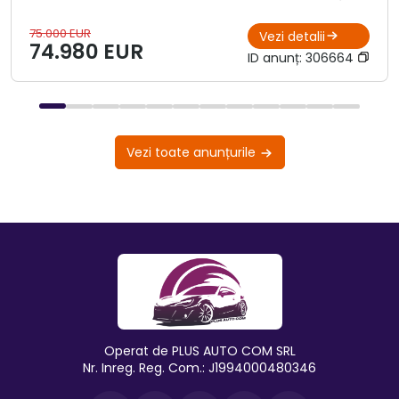
75.000 EUR
Vezi detalii
74.980 EUR
ID anunț:
306664
Vezi toate anunțurile
Operat de PLUS AUTO COM SRL
Nr. Inreg. Reg. Com.: J1994000480346