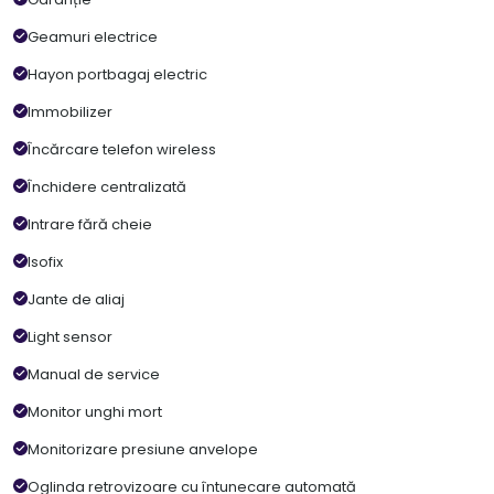
Geamuri electrice
Hayon portbagaj electric
Immobilizer
Încărcare telefon wireless
Închidere centralizată
Intrare fără cheie
Isofix
Jante de aliaj
Light sensor
Manual de service
Monitor unghi mort
Monitorizare presiune anvelope
Oglinda retrovizoare cu întunecare automată