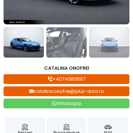
CATALINA ONOFREI
+40745811897
catalina.onofrei@plus-auto.ro
Whatsapp
Ferrari
Purosangue
SUV