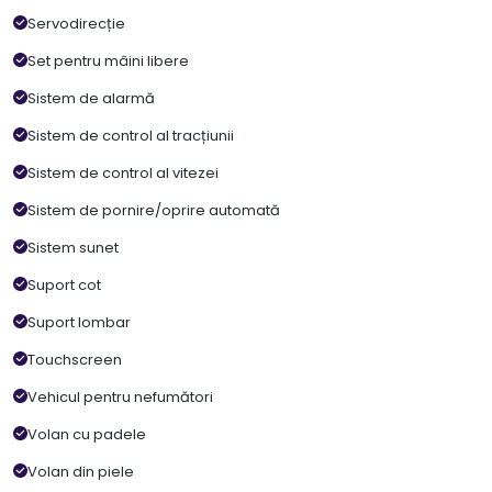
Servodirecție
Set pentru mâini libere
Sistem de alarmă
Sistem de control al tracțiunii
Sistem de control al vitezei
Sistem de pornire/oprire automată
Sistem sunet
Suport cot
Suport lombar
Touchscreen
Vehicul pentru nefumători
Volan cu padele
Volan din piele