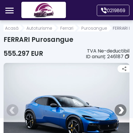
Mergi direct la conținutul principal
0219869
Acasă
Acasă
Autoturisme
Ferrari
Purosangue
FERRARI 
FERRARI Purosangue
Autoturisme
TVA Ne-deductibil
555.297 EUR
ID anunț:
246187
Motociclete
Autoutilitare
Alte tipuri vehicule
Despre Noi
Contact