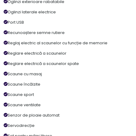
Oglinzi exterioare rabatabile
Oglinzi laterale electrice
Port USB
Recunoaștere semne rutiere
Reglaj electric al scaunelor cu funcție de memorie
Reglare electrică a scaunelor
Reglare electrică a scaunelor spate
Scaune cu masaj
Scaune încălzite
Scaune sport
Scaune ventilate
Senzor de ploaie automat
Servodirecție
Set pentru mâini libere