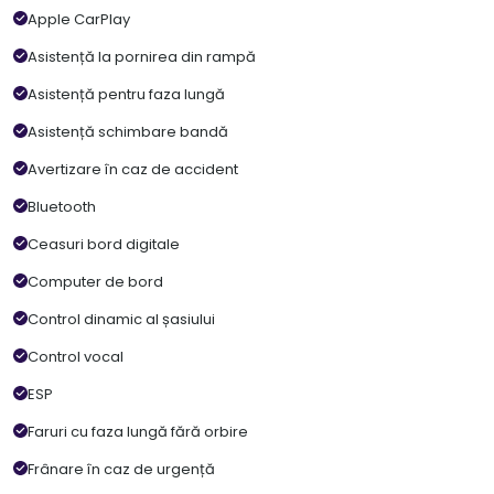
Apple CarPlay
Asistență la pornirea din rampă
Asistență pentru faza lungă
Asistență schimbare bandă
Avertizare în caz de accident
Bluetooth
Ceasuri bord digitale
Computer de bord
Control dinamic al șasiului
Control vocal
ESP
Faruri cu faza lungă fără orbire
Frânare în caz de urgență