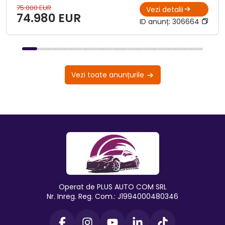
75.000 EUR
Vezi detalii
74.980 EUR
ID anunț:
306664
Vezi toate anunțurile
Operat de PLUS AUTO COM SRL
Nr. Inreg. Reg. Com.: J1994000480346