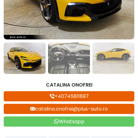
CATALINA ONOFREI
+40745811897
catalina.onofrei@plus-auto.ro
Whatsapp