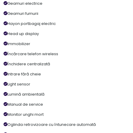
Geamuri electrice
Geamuri fumurii
Hayon portbagaj electric
Head up display
Immobilizer
Încărcare telefon wireless
Închidere centralizată
Intrare fără cheie
Light sensor
Lumină ambientală
Manual de service
Monitor unghi mort
Oglinda retrovizoare cu întunecare automată