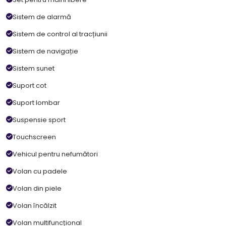
Sistem de alarmă
Sistem de control al tracțiunii
Sistem de navigație
Sistem sunet
Suport cot
Suport lombar
Suspensie sport
Touchscreen
Vehicul pentru nefumători
Volan cu padele
Volan din piele
Volan încălzit
Volan multifuncțional