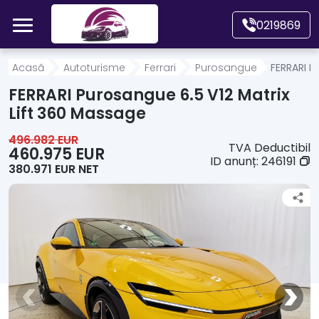
Mergi direct la conținutul principal
0219869
Acasă
Acasă
Autoturisme
Ferrari
Purosangue
FERRARI P
FERRARI Purosangue 6.5 V12 Matrix
Autoturisme
Lift 360 Massage
496.982 EUR
TVA Deductibil
Motociclete
460.975 EUR
ID anunț:
246191
380.971 EUR NET
Autoutilitare
Alte tipuri vehicule
Despre Noi
Contact