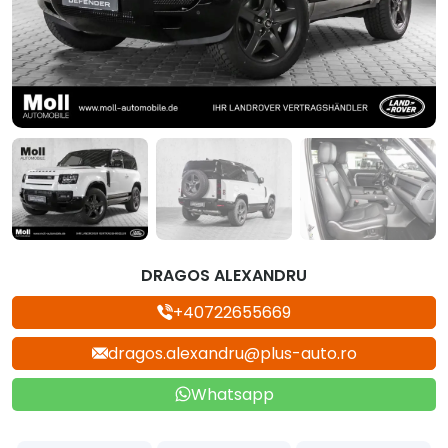
DRAGOS ALEXANDRU
+40722655669
dragos.alexandru@plus-auto.ro
Whatsapp