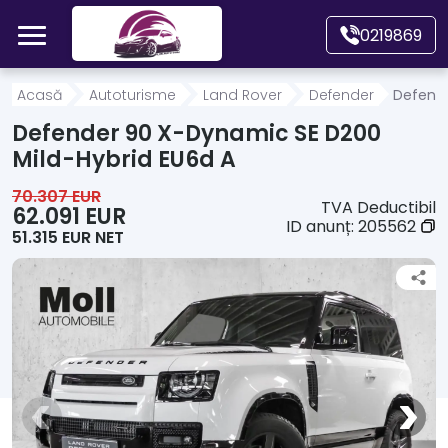
Mergi direct la conținutul principal
0219869
Acasă
Acasă
Autoturisme
Land Rover
Defender
Defende
Defender 90 X-Dynamic SE D200
Autoturisme
Mild-Hybrid EU6d A
70.307 EUR
TVA Deductibil
Motociclete
62.091 EUR
ID anunț:
205562
51.315 EUR NET
Autoutilitare
Alte tipuri vehicule
Despre Noi
Contact