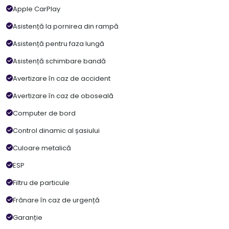
Apple CarPlay
Asistență la pornirea din rampă
Asistență pentru faza lungă
Asistență schimbare bandă
Avertizare în caz de accident
Avertizare în caz de oboseală
Computer de bord
Control dinamic al șasiului
Culoare metalică
ESP
Filtru de particule
Frânare în caz de urgență
Garanție