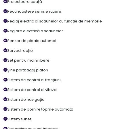
Proiectoare ceață
Recunoaștere semne rutiere
Reglaj electric al scaunelor cu funcție de memorie
Reglare electrică a scaunelor
Senzor de ploaie automat
Servodirecție
Set pentru mâini libere
Şine portbagaj plafon
Sistem de control al tracțiunii
Sistem de control al vitezei
Sistem de navigație
Sistem de pornire/oprire automată
Sistem sunet
Streaming muzical integrat