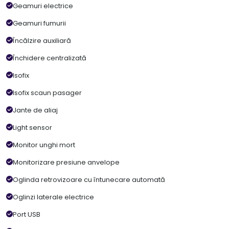
Geamuri electrice
Geamuri fumurii
Încălzire auxiliară
Închidere centralizată
Isofix
Isofix scaun pasager
Jante de aliaj
Light sensor
Monitor unghi mort
Monitorizare presiune anvelope
Oglinda retrovizoare cu întunecare automată
Oglinzi laterale electrice
Port USB