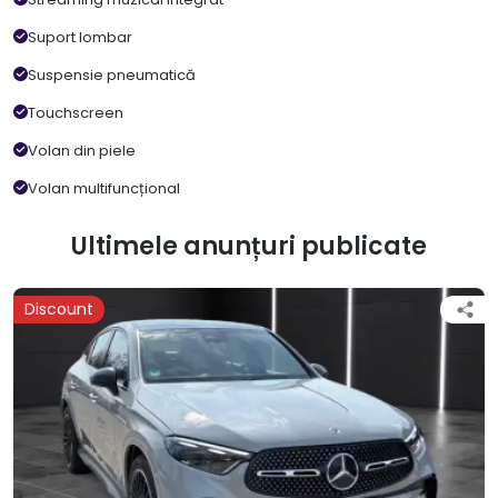
Suport lombar
Suspensie pneumatică
Touchscreen
Volan din piele
Volan multifuncțional
Ultimele anunțuri publicate
Discount