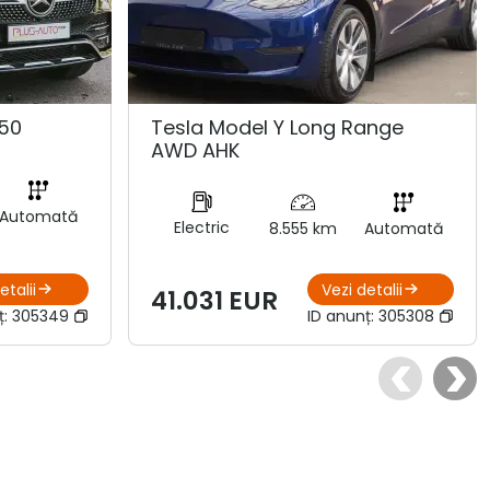
50
Tesla Model Y Long Range
AWD AHK
Automată
Electric
8.555 km
Automată
etalii
Vezi detalii
41.031 EUR
ț:
305349
ID anunț:
305308