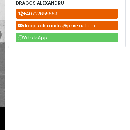
DRAGOS ALEXANDRU
+40722655669
dragos.alexandru@plus-auto.ro
WhatsApp