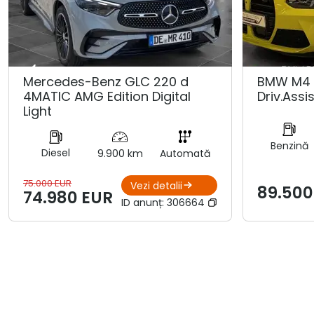
Mercedes-Benz GLC 220 d
BMW M4 
4MATIC AMG Edition Digital
Driv.Assis
Light
Benzină
Diesel
9.900 km
Automată
75.000 EUR
Vezi detalii
89.500
74.980 EUR
ID anunț:
306664