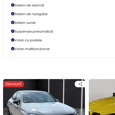
Sistem de alarmă
Sistem de navigație
Sistem sunet
Suspensie pneumatică
Volan cu padele
Volan multifuncțional
Discount