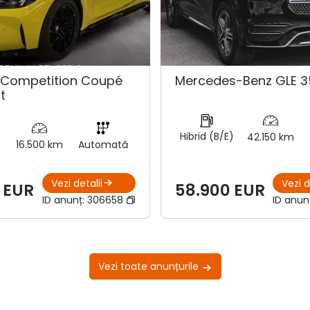
Competition Coupé
Mercedes-Benz GLE 3
t
Hibrid (B/E)
42.150 km
16.500 km
Automată
Vezi detalii
Vezi d
 EUR
58.900 EUR
ID anunț:
306658
ID anun
Vezi toate anunțurile