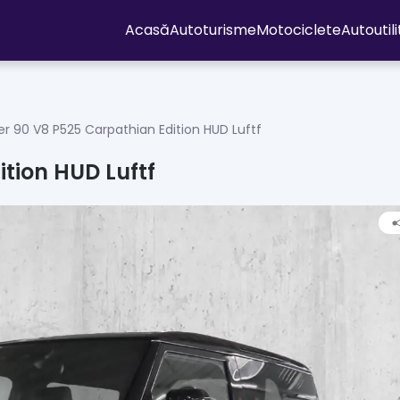
Acasă
Autoturisme
Motociclete
Autoutil
r 90 V8 P525 Carpathian Edition HUD Luftf
tion HUD Luftf