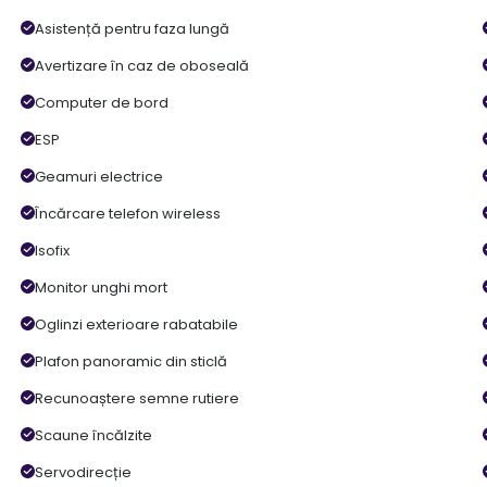
Asistență pentru faza lungă
Avertizare în caz de oboseală
Computer de bord
ESP
Geamuri electrice
Încărcare telefon wireless
Isofix
Monitor unghi mort
Oglinzi exterioare rabatabile
Plafon panoramic din sticlă
Recunoaștere semne rutiere
Scaune încălzite
Servodirecție