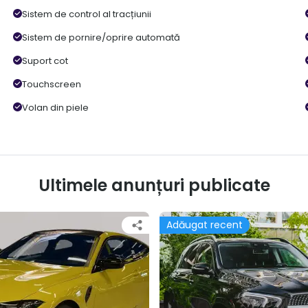
Sistem de control al tracțiunii
Sistem de pornire/oprire automată
Suport cot
Touchscreen
Volan din piele
Ultimele anunțuri publicate
Adăugat recent