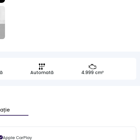
nă
Automată
4.999 cm³
ație
Apple CarPlay