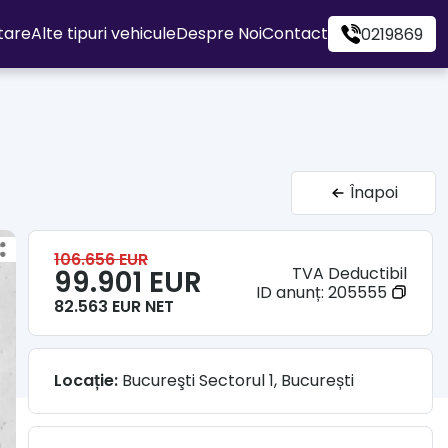
itare
Alte tipuri vehicule
Despre Noi
Contact
0219869
Înapoi
106.656 EUR
TVA Deductibil
99.901 EUR
ID anunț:
205555
82.563 EUR NET
Locație:
Bucureşti Sectorul 1, București