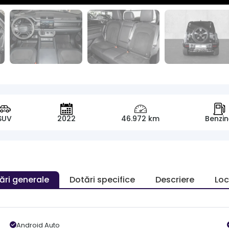
SUV
2022
46.972 km
Benzi
ări generale
Dotări specifice
Descriere
Loc
Android Auto