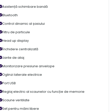
Asistență schimbare bandă
Bluetooth
Control dinamic al șasiului
Filtru de particule
Head up display
Închidere centralizată
Jante de aliaj
Monitorizare presiune anvelope
Oglinzi laterale electrice
Port USB
Reglaj electric al scaunelor cu funcție de memorie
Scaune ventilate
Set pentru mâini libere