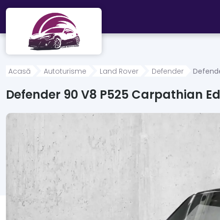
Mergi direct la conținutul principal
Acasă
Autoturisme
Land Rover
Defender
Defende
Defender 90 V8 P525 Carpathian Edi