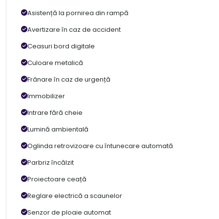
Asistență la pornirea din rampă
Avertizare în caz de accident
Ceasuri bord digitale
Culoare metalică
Frânare în caz de urgență
Immobilizer
Intrare fără cheie
Lumină ambientală
Oglinda retrovizoare cu întunecare automată
Parbriz încălzit
Proiectoare ceață
Reglare electrică a scaunelor
Senzor de ploaie automat