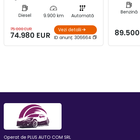
Benzină
Diesel
9.900 km
Automată
75.000 EUR
Vezi detalii
89.500
74.980 EUR
ID anunț:
306664
Operat de PLUS AUTO COM SRL