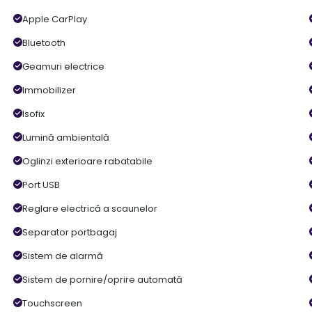
Apple CarPlay
Bluetooth
Geamuri electrice
Immobilizer
Isofix
Lumină ambientală
Oglinzi exterioare rabatabile
Port USB
Reglare electrică a scaunelor
Separator portbagaj
Sistem de alarmă
Sistem de pornire/oprire automată
Touchscreen