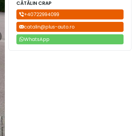
CĂTĂLIN CRAP
+40722994099
catalin@plus-auto.ro
WhatsApp