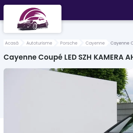
Mergi direct la conținutul principal
Acasă
Autoturisme
Porsche
Cayenne
Cayenne C
Cayenne Coupé LED SZH KAMERA A