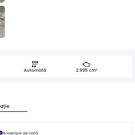
Automată
2.995 cm³
ație
Anvelope de vară