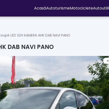
Acasă
Autoturisme
Motociclete
Autoutil
oupé LED SZH KAMERA AHK DAB NAVI PANO
HK DAB NAVI PANO