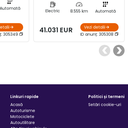
Automată
Electric
8.555 km
Automată
etalii
Vezi detalii
41.031 EUR
ț:
305349
ID anunț:
305308
Linkuri rapide
Politici și termeni
Acasă
Setări cookie-uri
Autoturisme
Motociclete
Autoutilitare