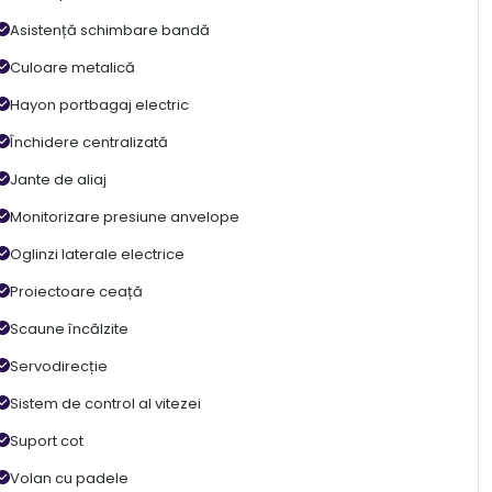
Asistență schimbare bandă
Culoare metalică
Hayon portbagaj electric
Închidere centralizată
Jante de aliaj
Monitorizare presiune anvelope
Oglinzi laterale electrice
Proiectoare ceață
Scaune încălzite
Servodirecție
Sistem de control al vitezei
Suport cot
Volan cu padele