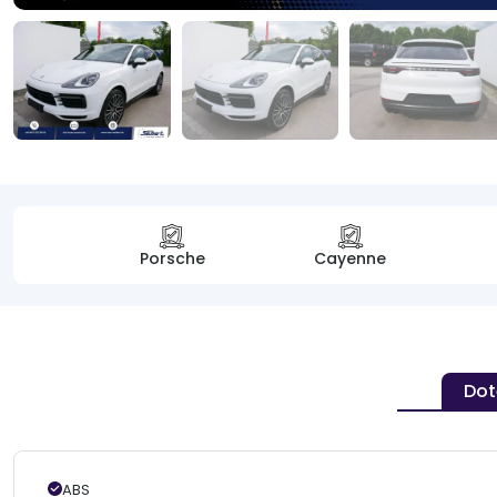
Porsche
Cayenne
Dot
ABS