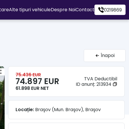
itare
Alte tipuri vehicule
Despre Noi
Contact
0219869
Înapoi
75.436 EUR
TVA Deductibil
74.897 EUR
ID anunț:
213934
61.898 EUR NET
Locație:
Braşov (Mun. Braşov), Braşov