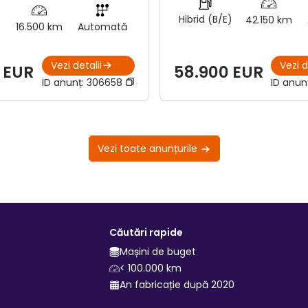
Hibrid (B/E)
42.150 km
16.500 km
Automată
Vezi detalii
Vezi d
 EUR
58.900 EUR
ID anunț:
306658
ID anun
Vezi toate anunțurile
Căutări rapide
Mașini de buget
< 100.000 km
An fabricație după 2020