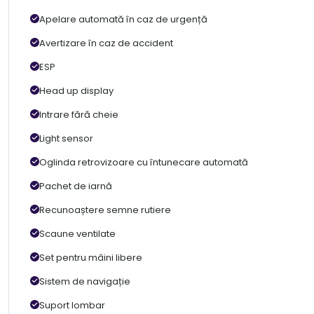
Apelare automată în caz de urgență
Avertizare în caz de accident
ESP
Head up display
Intrare fără cheie
Light sensor
Oglinda retrovizoare cu întunecare automată
Pachet de iarnă
Recunoaștere semne rutiere
Scaune ventilate
Set pentru mâini libere
Sistem de navigație
Suport lombar