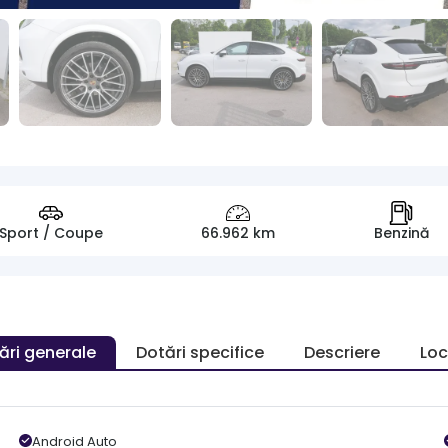
Sport / Coupe
66.962 km
Benzină
ări generale
Dotări specifice
Descriere
Loc
Android Auto