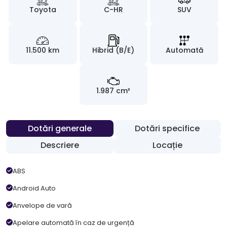
Toyota
C-HR
SUV
11.500 km
Hibrid (B/E)
Automată
1.987 cm³
Dotări generale
Dotări specifice
Descriere
Locație
ABS
Android Auto
Anvelope de vară
Apelare automată în caz de urgență