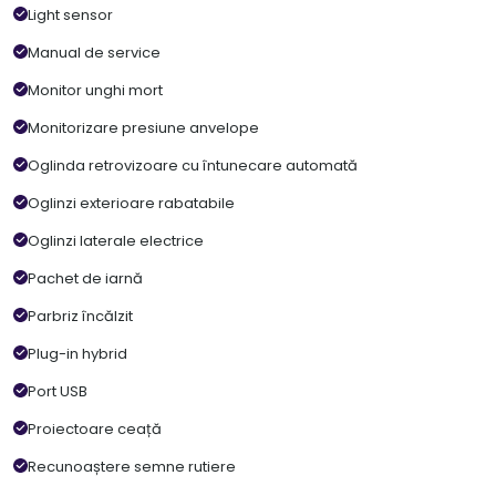
Light sensor
Manual de service
Monitor unghi mort
Monitorizare presiune anvelope
Oglinda retrovizoare cu întunecare automată
Oglinzi exterioare rabatabile
Oglinzi laterale electrice
Pachet de iarnă
Parbriz încălzit
Plug-in hybrid
Port USB
Proiectoare ceață
Recunoaștere semne rutiere