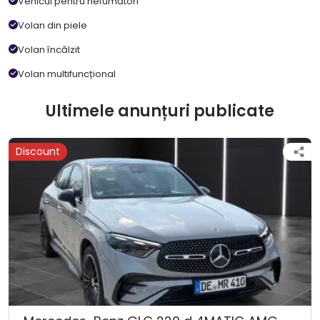
Vehicul pentru nefumători
Volan din piele
Volan încălzit
Volan multifuncțional
Ultimele anunțuri publicate
Discount