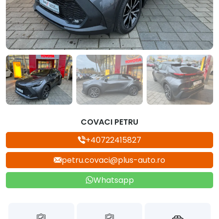
COVACI PETRU
+40722415827
petru.covaci@plus-auto.ro
Whatsapp