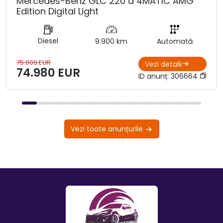
Mercedes-Benz GLC 220 d 4MATIC AMG
Edition Digital Light
Diesel
9.900 km
Automată
75.000 EUR
Vezi detalii
74.980 EUR
ID anunț:
306664
Vezi toate anunțurile