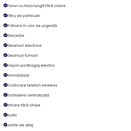
Faruri cu faza lungă fără orbire
Filtru de particule
Frânare în caz de urgență
Garanție
Geamuri electrice
Geamuri fumurii
Hayon portbagaj electric
Immobilizer
Încărcare telefon wireless
Închidere centralizată
Intrare fără cheie
Isofix
Jante de aliaj