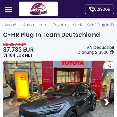
Mergi direct la conținutul principal
0219869
Acasă
Acasă
Autoturisme
Toyota
C-HR
C-HR Plug In T
C-HR Plug In Team Deutschland
Autoturisme
38.957 EUR
TVA Deductibil
37.733 EUR
ID anunț:
213520
31.184 EUR NET
Motociclete
Autoutilitare
Alte tipuri vehicule
Despre Noi
Contact