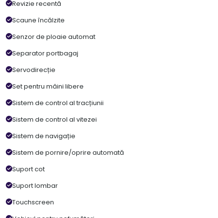
Revizie recentă
Scaune încălzite
Senzor de ploaie automat
Separator portbagaj
Servodirecție
Set pentru mâini libere
Sistem de control al tracțiunii
Sistem de control al vitezei
Sistem de navigație
Sistem de pornire/oprire automată
Suport cot
Suport lombar
Touchscreen