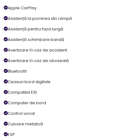
Apple CarPlay
Asistență la pornirea din rampă
Asistență pentru faza lungă
Asistență schimbare bandă
Avertizare în caz de accident
Avertizare în caz de oboseală
Bluetooth
Ceasuri bord digitale
Compatibil E10
Computer de bord
Control vocal
Culoare metalică
ESP