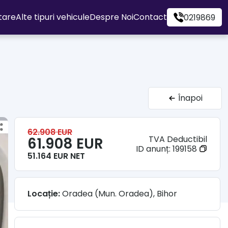
itare
Alte tipuri vehicule
Despre Noi
Contact
0219869
Înapoi
62.908 EUR
TVA Deductibil
61.908 EUR
ID anunț:
199158
51.164 EUR NET
Locație:
Oradea (Mun. Oradea), Bihor