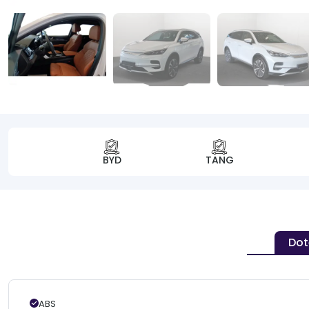
BYD
TANG
Dot
ABS