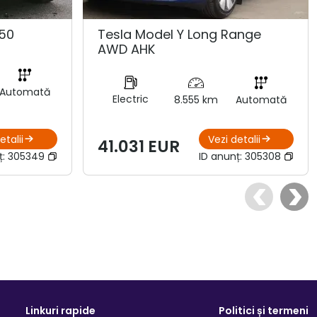
50
Tesla Model Y Long Range
AWD AHK
Automată
Electric
8.555 km
Automată
etalii
Vezi detalii
41.031 EUR
ț:
305349
ID anunț:
305308
Linkuri rapide
Politici și termeni