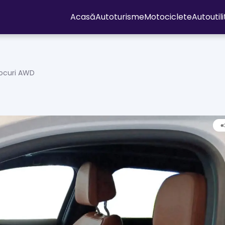
Acasă
Autoturisme
Motociclete
Autoutil
locuri AWD