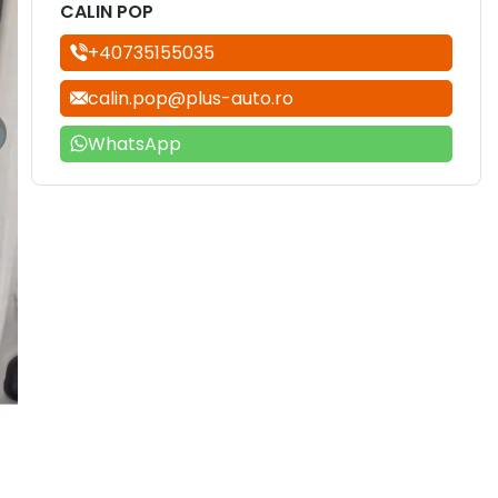
CALIN POP
+40735155035
calin.pop@plus-auto.ro
WhatsApp