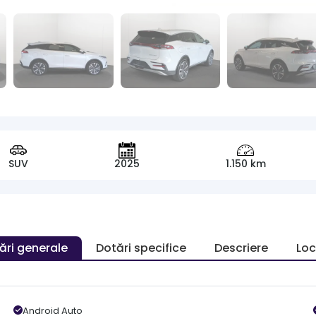
SUV
2025
1.150 km
ări generale
Dotări specifice
Descriere
Loc
Android Auto