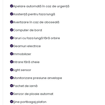
Apelare automată în caz de urgență
Asistență pentru faza lungă
Avertizare în caz de oboseală
Computer de bord
Faruri cu faza lungă fără orbire
Geamuri electrice
Immobilizer
Intrare fără cheie
Light sensor
Monitorizare presiune anvelope
Pachet de iarnă
Senzor de ploaie automat
Şine portbagaj plafon