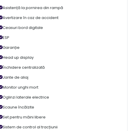
Asistență la pornirea din rampă
Avertizare în caz de accident
Ceasuri bord digitale
ESP
Garanție
Head up display
Închidere centralizată
Jante de aliaj
Monitor unghi mort
Oglinzi laterale electrice
Scaune încălzite
Set pentru mâini libere
Sistem de control al tracțiunii