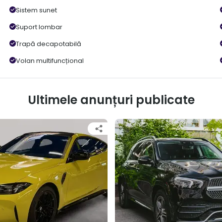
Sistem sunet
Suport lombar
Trapă decapotabilă
Volan multifuncțional
Ultimele anunțuri publicate