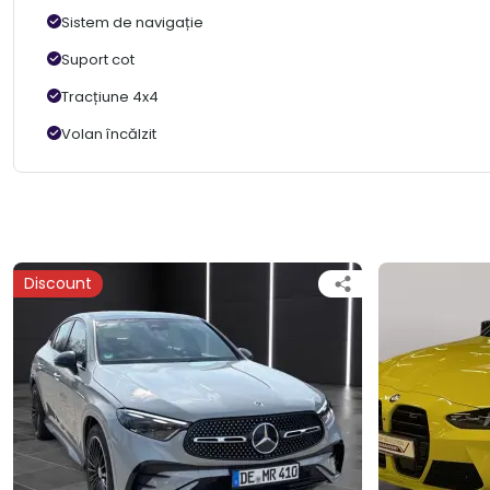
Sistem de navigație
Suport cot
Tracțiune 4x4
Volan încălzit
Discount