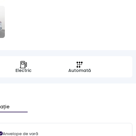
Electric
Automată
ație
Anvelope de vară