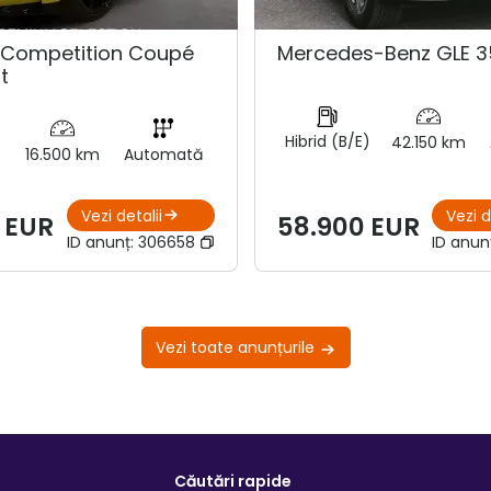
Competition Coupé
Mercedes-Benz GLE 3
t
Hibrid (B/E)
42.150 km
16.500 km
Automată
Vezi detalii
Vezi d
 EUR
58.900 EUR
ID anunț:
306658
ID anun
Vezi toate anunțurile
Căutări rapide