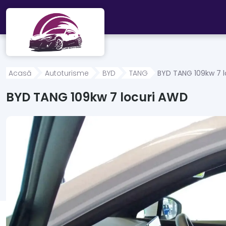
Mergi direct la conținutul principal
Acasă
Autoturisme
BYD
TANG
BYD TANG 109kw 7 
BYD TANG 109kw 7 locuri AWD