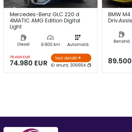
Mercedes-Benz GLC 220 d
BMW M4 
4MATIC AMG Edition Digital
Driv.Assis
Light
Benzină
Diesel
9.900 km
Automată
75.000 EUR
Vezi detalii
89.500
74.980 EUR
ID anunț:
306664