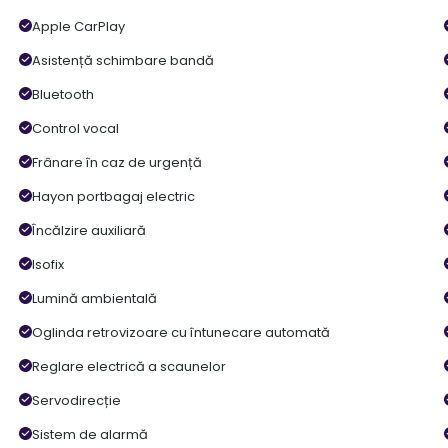
Apple CarPlay
Asistență schimbare bandă
Bluetooth
Control vocal
Frânare în caz de urgență
Hayon portbagaj electric
Încălzire auxiliară
Isofix
Lumină ambientală
Oglinda retrovizoare cu întunecare automată
Reglare electrică a scaunelor
Servodirecție
Sistem de alarmă