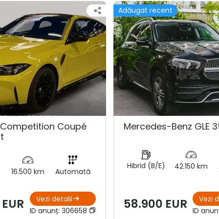
Adăugat recent
Competition Coupé
Mercedes-Benz GLE 3
t
Hibrid (B/E)
42.150 km
16.500 km
Automată
Vezi detalii
Vezi d
 EUR
58.900 EUR
ID anunț:
306658
ID anun