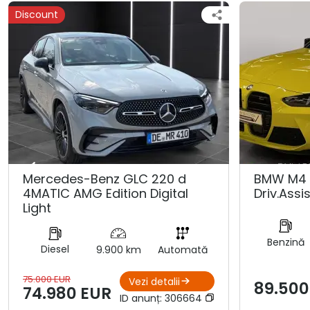
Discount
Mercedes-Benz GLC 220 d
BMW M4 
4MATIC AMG Edition Digital
Driv.Assis
Light
Benzină
Diesel
9.900 km
Automată
75.000 EUR
Vezi detalii
89.500
74.980 EUR
ID anunț:
306664