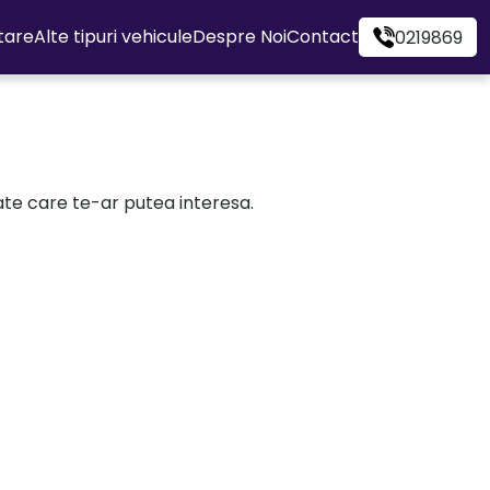
itare
Alte tipuri vehicule
Despre Noi
Contact
0219869
cate care te-ar putea interesa.