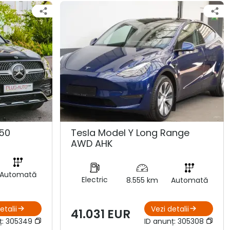
50
Tesla Model Y Long Range
AWD AHK
Automată
Electric
8.555 km
Automată
etalii
Vezi detalii
41.031 EUR
ț:
305349
ID anunț:
305308