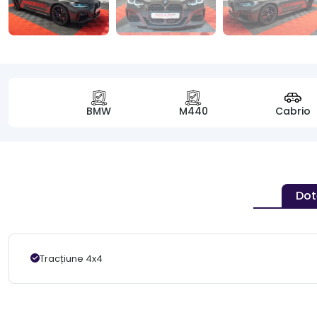
BMW
M440
Cabrio
Dot
Tracțiune 4x4