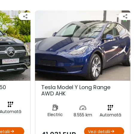
50
Tesla Model Y Long Range
AWD AHK
Automată
Electric
8.555 km
Automată
etalii
Vezi detalii