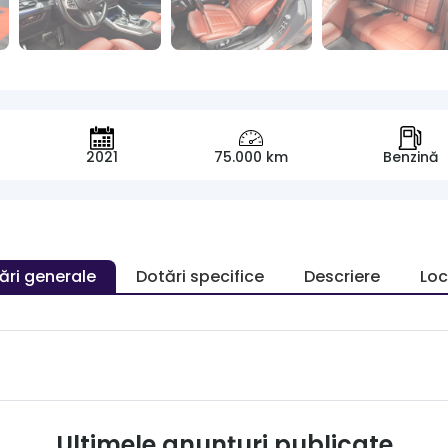
2021
75.000 km
Benzină
ări generale
Dotări specifice
Descriere
Loc
Ultimele anunțuri publicate