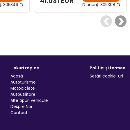
41.031 EUR
ț:
305349
ID anunț:
305308
Linkuri rapide
Politici și termeni
Acasă
Setări cookie-uri
Autoturisme
Motociclete
Autoutilitare
Alte tipuri vehicule
Despre Noi
Contact