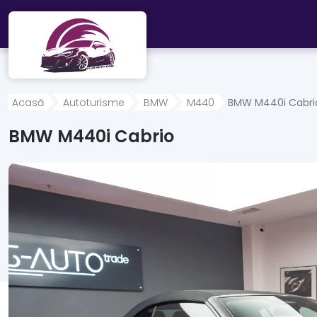
Mergi direct la conținutul principal
Acasă
Autoturisme
BMW
M440
BMW M440i Cabri
BMW M440i Cabrio