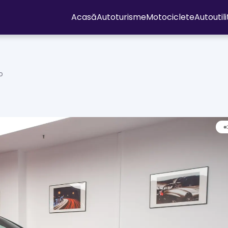
Acasă
Autoturisme
Motociclete
Autoutil
o