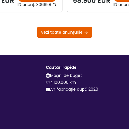
 EUR
58.900 EUR
ID anunț:
306658
ID anun
Vezi toate anunțurile
Căutări rapide
Mașini de buget
< 100.000 km
An fabricație după 2020