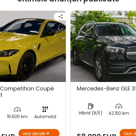
Competition Coupé
Mercedes-Benz GLE 3
t
Hibrid (B/E)
42.150 km
16.500 km
Automată
Vezi detalii
Vezi d