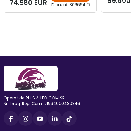
89.500
74.980 EUR
ID anunț:
306664
Operat de PLUS AUTO COM SRL
Nr. Inreg. Reg. Com.: J1994000480346