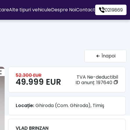
itare
Alte tipuri vehicule
Despre Noi
Contact
0219869
Înapoi
52.300 EUR
TVA Ne-deductibil
49.999 EUR
ID anunț:
197640
Locație:
Ghiroda (Com. Ghiroda), Timiş
VLAD BRINZAN