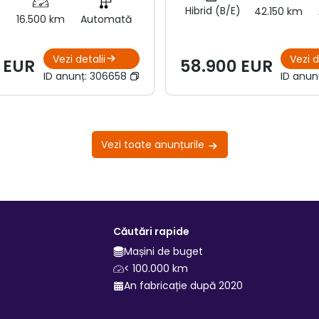
Hibrid (B/E)
42.150 km
16.500 km
Automată
Vezi detalii
Vezi d
 EUR
58.900 EUR
ID anunț:
306658
ID anun
Vezi toate anunțurile
Căutări rapide
Mașini de buget
< 100.000 km
An fabricație după 2020