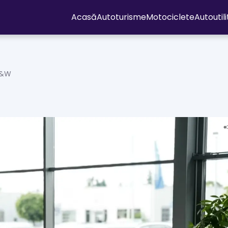
Acasă
Autoturisme
Motociclete
Autoutil
B&W