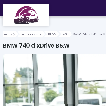
Mergi direct la conținutul principal
Acasă
Autoturisme
BMW
740
BMW 740 d xDrive 
BMW 740 d xDrive B&W