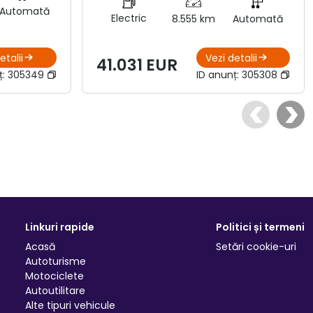
Automată
Electric
8.555 km
Automată
etalii
Vezi detalii
41.031 EUR
ț:
305349
ID anunț:
305308
Linkuri rapide
Politici și termeni
Acasă
Setări cookie-uri
Autoturisme
Motociclete
Autoutilitare
Alte tipuri vehicule