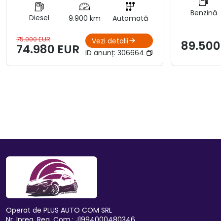
Benzină
Diesel
9.900 km
Automată
75.000 EUR
Vezi detalii
89.500
74.980 EUR
ID anunț:
306664
Operat de PLUS AUTO COM SRL
Nr. Inreg. Reg. Com.: J1994000480346