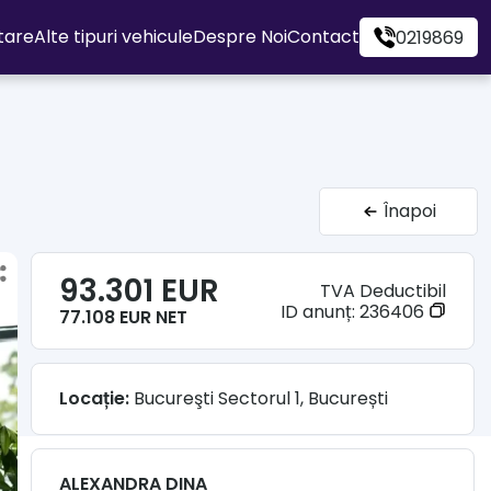
itare
Alte tipuri vehicule
Despre Noi
Contact
0219869
Înapoi
93.301 EUR
TVA Deductibil
ID anunț:
236406
77.108 EUR NET
Locație:
Bucureşti Sectorul 1, București
ALEXANDRA DINA