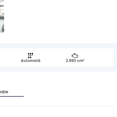
Automată
2.993 cm³
ație