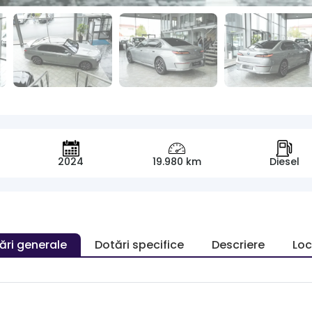
2024
19.980 km
Diesel
ări generale
Dotări specifice
Descriere
Loc