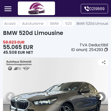
Mergi direct la conținutul principal
0219869
Acasă
Acasă
Autoturisme
BMW
520
BMW 520d Limousin
BMW 520d Limousine
Autoturisme
58.623 EUR
TVA Deductibil
55.065 EUR
ID anunț:
254293
45.508 EUR NET
Motociclete
Autoutilitare
Alte tipuri vehicule
Despre Noi
Contact