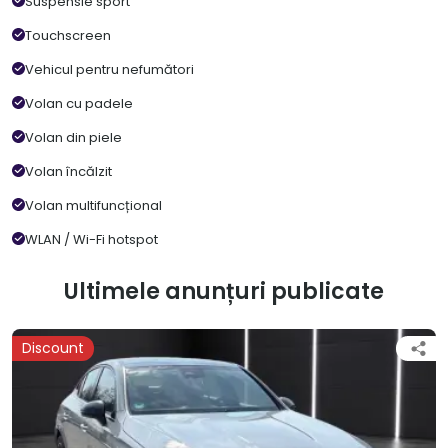
Suspensie sport
Touchscreen
Vehicul pentru nefumători
Volan cu padele
Volan din piele
Volan încălzit
Volan multifuncțional
WLAN / Wi-Fi hotspot
Ultimele anunțuri publicate
Discount