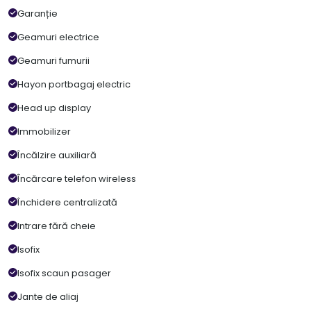
Garanție
Geamuri electrice
Geamuri fumurii
Hayon portbagaj electric
Head up display
Immobilizer
Încălzire auxiliară
Încărcare telefon wireless
Închidere centralizată
Intrare fără cheie
Isofix
Isofix scaun pasager
Jante de aliaj