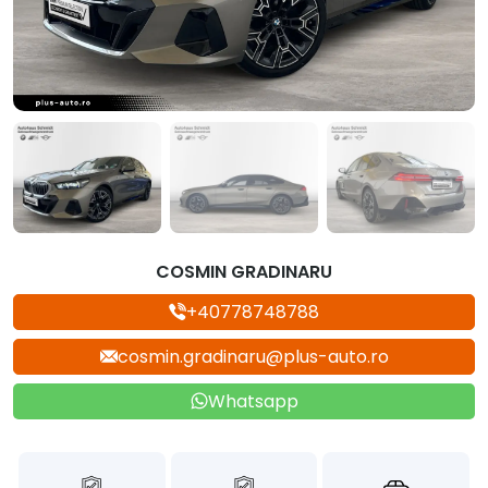
COSMIN GRADINARU
+40778748788
cosmin.gradinaru@plus-auto.ro
Whatsapp