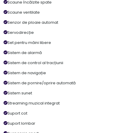
Scaune încălzite spate
Scaune ventilate
Senzor de ploaie automat
Servodirecție
Set pentru mâini libere
Sistem de alarmă
Sistem de control al tracțiunii
Sistem de navigație
Sistem de pornire/oprire automată
Sistem sunet
Streaming muzical integrat
Suport cot
Suport lombar