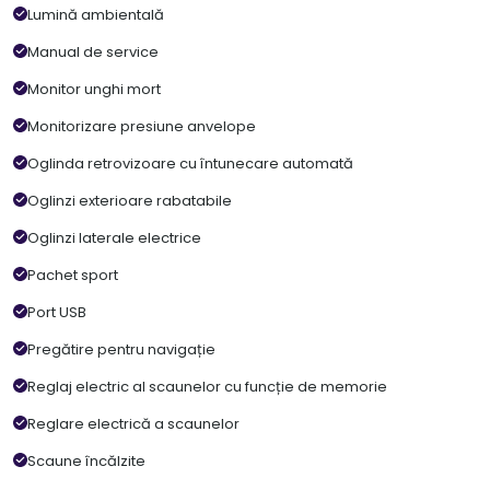
Lumină ambientală
Manual de service
Monitor unghi mort
Monitorizare presiune anvelope
Oglinda retrovizoare cu întunecare automată
Oglinzi exterioare rabatabile
Oglinzi laterale electrice
Pachet sport
Port USB
Pregătire pentru navigație
Reglaj electric al scaunelor cu funcție de memorie
Reglare electrică a scaunelor
Scaune încălzite