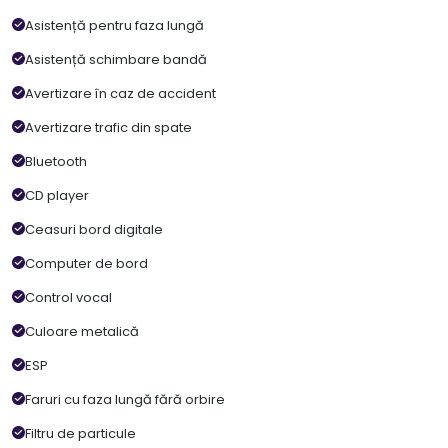
Asistență pentru faza lungă
Asistență schimbare bandă
Avertizare în caz de accident
Avertizare trafic din spate
Bluetooth
CD player
Ceasuri bord digitale
Computer de bord
Control vocal
Culoare metalică
ESP
Faruri cu faza lungă fără orbire
Filtru de particule