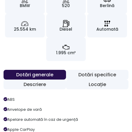
BMW
520
Berlină
25.554 km
Diesel
Automată
1.995 cm³
Dotări generale
Dotări specifice
Descriere
Locație
ABS
Anvelope de vară
Apelare automată în caz de urgență
Apple CarPlay