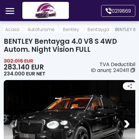
Mergi direct la conținutul principal
0219869
Acasă
Acasă
Autoturisme
Bentley
Bentayga
BENTLEY Be
BENTLEY Bentayga 4.0 V8 S 4WD
Autoturisme
Autom. Night Vision FULL
302.016 EUR
TVA Deductibil
Motociclete
283.140 EUR
ID anunț:
240411
234.000 EUR NET
Autoutilitare
Alte tipuri vehicule
Despre Noi
Contact