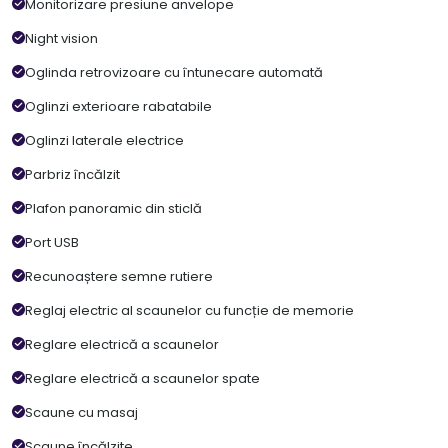
Monitorizare presiune anvelope
Night vision
Oglinda retrovizoare cu întunecare automată
Oglinzi exterioare rabatabile
Oglinzi laterale electrice
Parbriz încălzit
Plafon panoramic din sticlă
Port USB
Recunoaștere semne rutiere
Reglaj electric al scaunelor cu funcție de memorie
Reglare electrică a scaunelor
Reglare electrică a scaunelor spate
Scaune cu masaj
Scaune încălzite