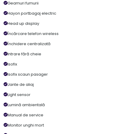
Geamuri fumurii
Hayon portbagaj electric
Head up display
Încărcare telefon wireless
Închidere centralizată
Intrare fără cheie
Isofix
Isofix scaun pasager
Jante de aliaj
Light sensor
Lumină ambientală
Manual de service
Monitor unghi mort