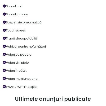
Suport cot
Suport lombar
Suspensie pneumatică
Touchscreen
Trapă decapotabilă
Vehicul pentru nefumători
Volan cu padele
Volan din piele
Volan încălzit
Volan multifuncțional
WLAN / Wi-Fi hotspot
Ultimele anunțuri publicate