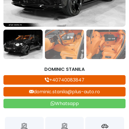
DOMINIC STANILA
+40740083847
dominic.stanila@plus-auto.ro
Whatsapp