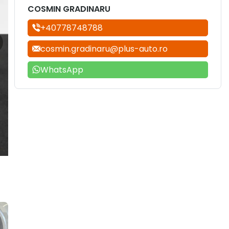
COSMIN GRADINARU
+40778748788
cosmin.gradinaru@plus-auto.ro
WhatsApp