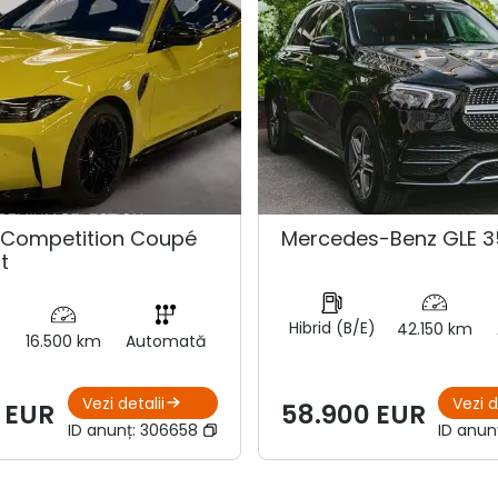
Competition Coupé
Mercedes-Benz GLE 3
t
Hibrid (B/E)
42.150 km
16.500 km
Automată
Vezi detalii
Vezi d
 EUR
58.900 EUR
ID anunț:
306658
ID anun