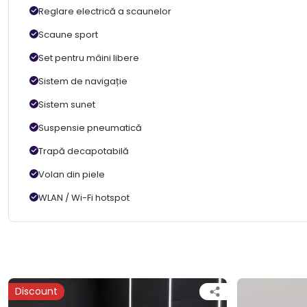
Reglare electrică a scaunelor
Scaune sport
Set pentru mâini libere
Sistem de navigație
Sistem sunet
Suspensie pneumatică
Trapă decapotabilă
Volan din piele
WLAN / Wi-Fi hotspot
Discount