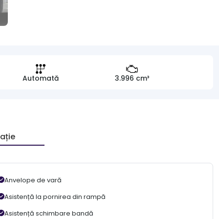
Automată
3.996 cm³
ație
Anvelope de vară
Asistență la pornirea din rampă
Asistență schimbare bandă