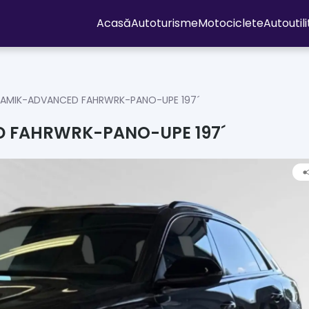
Acasă
Autoturisme
Motociclete
Autoutil
ERAMIK-ADVANCED FAHRWRK-PANO-UPE 197´
D FAHRWRK-PANO-UPE 197´