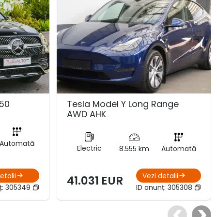
50
Tesla Model Y Long Range
AWD AHK
Automată
Electric
8.555 km
Automată
etalii
Vezi detalii
41.031 EUR
ț:
305349
ID anunț:
305308