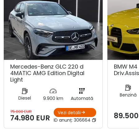
Mercedes-Benz GLC 220 d
BMW M4 
4MATIC AMG Edition Digital
Driv.Assis
Light
Benzină
Diesel
9.900 km
Automată
75.000 EUR
Vezi detalii
89.500
74.980 EUR
ID anunț:
306664