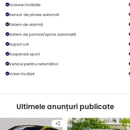
Scaune încălzite
Senzor de ploaie automat
Sistem de alarmă
Sistem de pornire/oprire automată
Suport cot
Suspensie sport
Vehicul pentru nefumători
Volan încălzit
Ultimele anunțuri publicate