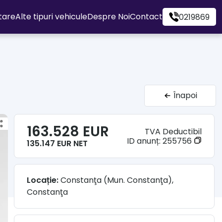
itare
Alte tipuri vehicule
Despre Noi
Contact
0219869
Înapoi
163.528 EUR
TVA Deductibil
ID anunț:
255756
135.147 EUR NET
Locație:
Constanţa (Mun. Constanţa),
Constanţa