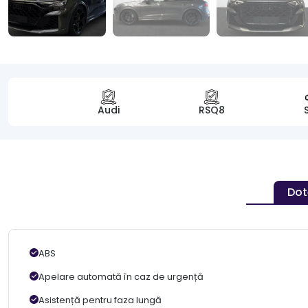
Audi
RSQ8
Dot
ABS
Apelare automată în caz de urgență
Asistență pentru faza lungă