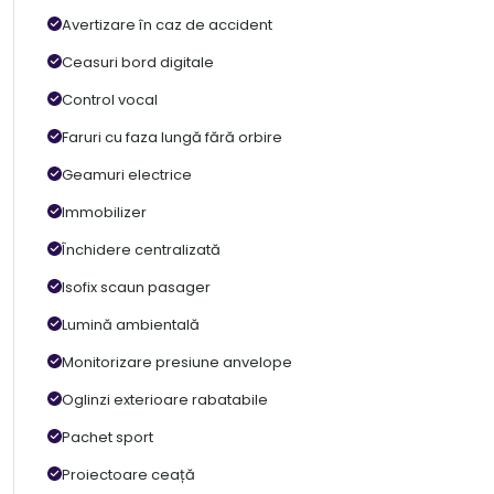
Avertizare în caz de accident
Ceasuri bord digitale
Control vocal
Faruri cu faza lungă fără orbire
Geamuri electrice
Immobilizer
Închidere centralizată
Isofix scaun pasager
Lumină ambientală
Monitorizare presiune anvelope
Oglinzi exterioare rabatabile
Pachet sport
Proiectoare ceață