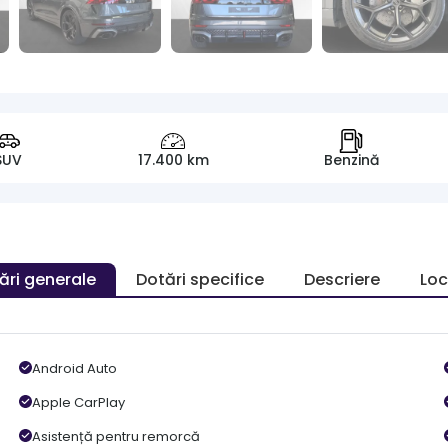
SUV
17.400 km
Benzină
ări generale
Dotări specifice
Descriere
Loc
Android Auto
Apple CarPlay
Asistență pentru remorcă