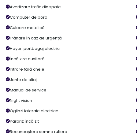
Avertizare trafic din spate
Computer de bord
Culoare metalică
Frânare în caz de urgență
Hayon portbagaj electric
Încălzire auxiliară
Intrare fără cheie
Jante de aliaj
Manual de service
Night vision
Oglinzi laterale electrice
Parbriz încălzit
Recunoaștere semne rutiere