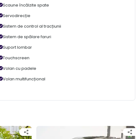
Scaune încălzite spate
Servodirecție
Sistem de control al tracțiunii
Sistem de spălare faruri
Suport lombar
Touchscreen
Volan cu padele
Volan multifuncțional