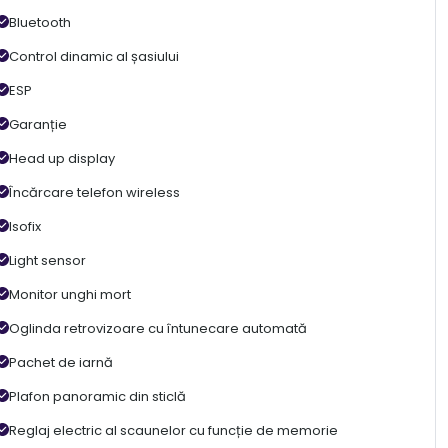
Bluetooth
Control dinamic al șasiului
ESP
Garanție
Head up display
Încărcare telefon wireless
Isofix
Light sensor
Monitor unghi mort
Oglinda retrovizoare cu întunecare automată
Pachet de iarnă
Plafon panoramic din sticlă
Reglaj electric al scaunelor cu funcție de memorie