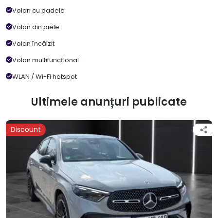
Volan cu padele
Volan din piele
Volan încălzit
Volan multifuncțional
WLAN / Wi-Fi hotspot
Ultimele anunțuri publicate
Discount