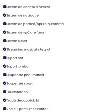
Sistem de control al vitezei
Sistem de navigație
Sistem de pornire/oprire automată
Sistem de spălare faruri
Sistem sunet
Streaming muzical integrat
Suport cot
Suport lombar
Suspensie pneumatică
Suspensie sport
Touchscreen
Trapă decapotabilă
Vehicul pentru nefumători