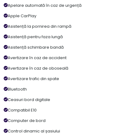
Apelare automată în caz de urgență
Apple CarPlay
Asistență la pornirea din rampă
Asistență pentru faza lungă
Asistență schimbare bandă
Avertizare în caz de accident
Avertizare în caz de oboseală
Avertizare trafic din spate
Bluetooth
Ceasuri bord digitale
Compatibil E10
Computer de bord
Control dinamic al șasiului