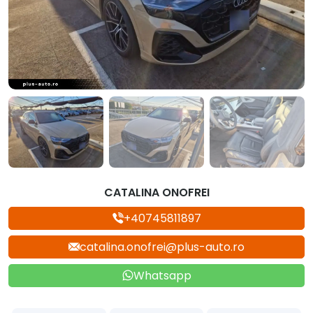
CATALINA ONOFREI
+40745811897
catalina.onofrei@plus-auto.ro
Whatsapp