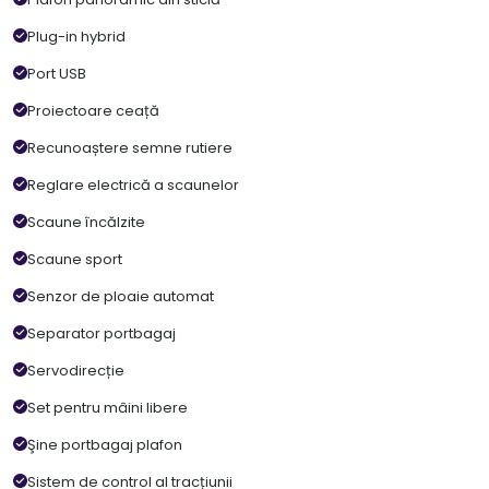
Plug-in hybrid
Port USB
Proiectoare ceață
Recunoaștere semne rutiere
Reglare electrică a scaunelor
Scaune încălzite
Scaune sport
Senzor de ploaie automat
Separator portbagaj
Servodirecție
Set pentru mâini libere
Şine portbagaj plafon
Sistem de control al tracțiunii