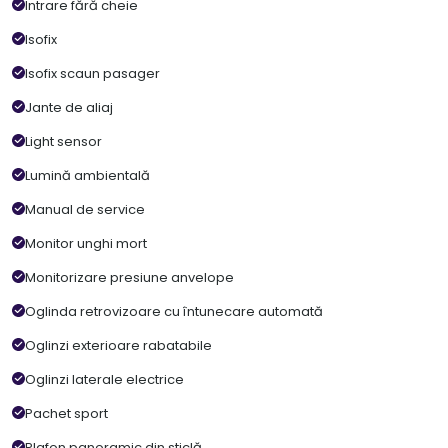
Intrare fără cheie
Isofix
Isofix scaun pasager
Jante de aliaj
Light sensor
Lumină ambientală
Manual de service
Monitor unghi mort
Monitorizare presiune anvelope
Oglinda retrovizoare cu întunecare automată
Oglinzi exterioare rabatabile
Oglinzi laterale electrice
Pachet sport
Plafon panoramic din sticlă