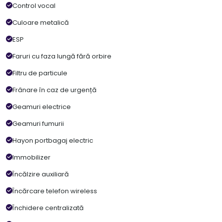
Control vocal
Culoare metalică
ESP
Faruri cu faza lungă fără orbire
Filtru de particule
Frânare în caz de urgență
Geamuri electrice
Geamuri fumurii
Hayon portbagaj electric
Immobilizer
Încălzire auxiliară
Încărcare telefon wireless
Închidere centralizată