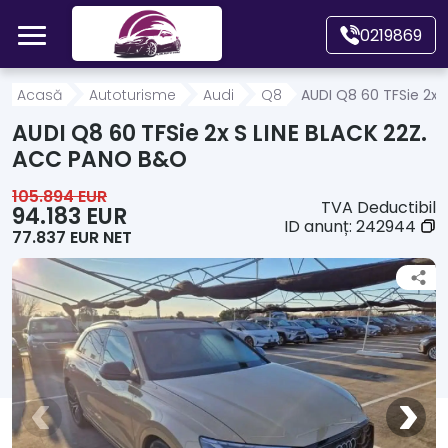
Mergi direct la conținutul principal
0219869
Acasă
Acasă
Autoturisme
Audi
Q8
AUDI Q8 60 TFSie 2x 
AUDI Q8 60 TFSie 2x S LINE BLACK 22Z.
Autoturisme
ACC PANO B&O
105.894 EUR
TVA Deductibil
Motociclete
94.183 EUR
ID anunț:
242944
77.837 EUR NET
Autoutilitare
Alte tipuri vehicule
Despre Noi
Contact