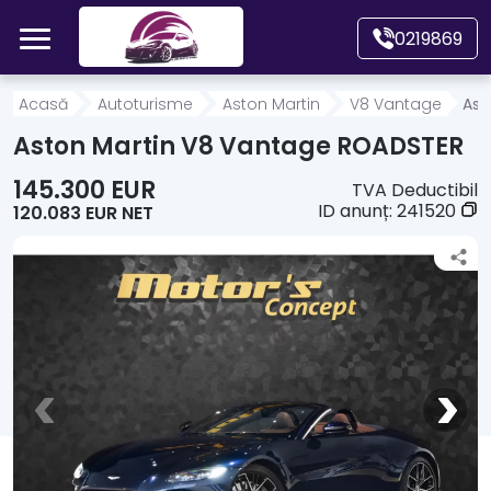
Mergi direct la conținutul principal
0219869
Acasă
Acasă
Autoturisme
Aston Martin
V8 Vantage
Ast
Aston Martin V8 Vantage ROADSTER
Autoturisme
145.300 EUR
TVA Deductibil
ID anunț:
241520
120.083 EUR NET
Motociclete
Autoutilitare
Alte tipuri vehicule
Despre Noi
Contact