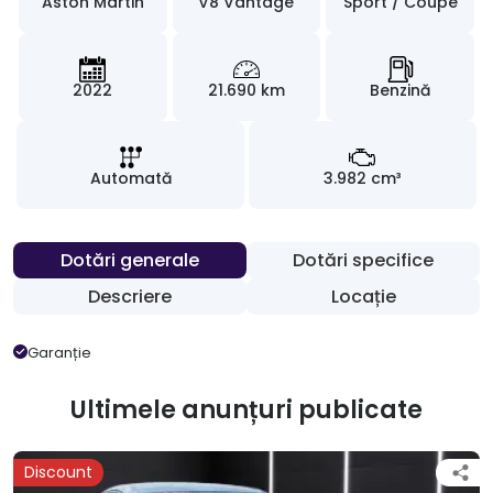
Aston Martin
V8 Vantage
Sport / Coupe
2022
21.690 km
Benzină
Automată
3.982 cm³
Dotări generale
Dotări specifice
Descriere
Locație
Garanție
Ultimele anunțuri publicate
Discount