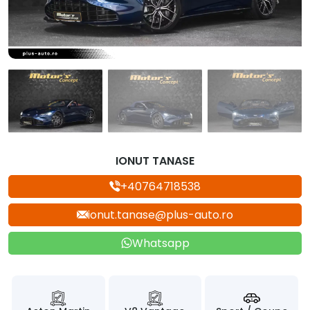
IONUT TANASE
+40764718538
ionut.tanase@plus-auto.ro
Whatsapp