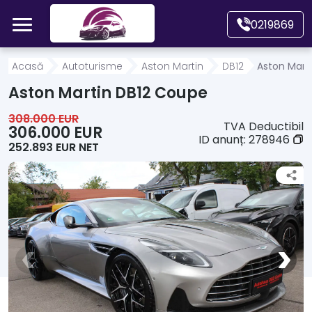
Mergi direct la conținutul principal
0219869
Acasă
Acasă
Autoturisme
Aston Martin
DB12
Aston Mart
Aston Martin DB12 Coupe
Autoturisme
308.000 EUR
TVA Deductibil
306.000 EUR
ID anunț:
278946
252.893 EUR NET
Motociclete
Autoutilitare
Alte tipuri vehicule
Despre Noi
Contact