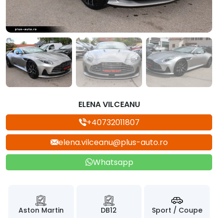
ELENA VILCEANU
+40732011807
elena.vilceanu@plus-auto.ro
Whatsapp
Aston Martin
DB12
Sport / Coupe