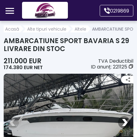
Mergi direct la conținutul principal
0219869
Acasă
Acasă
Alte tipuri vehicule
Altele
AMBARCATIUNE SPORT 
AMBARCATIUNE SPORT BAVARIA S 29
Autoturisme
LIVRARE DIN STOC
211.000 EUR
TVA Deductibil
Motociclete
ID anunț:
221125
174.380 EUR NET
Autoutilitare
Alte tipuri vehicule
Despre Noi
Contact