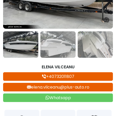
ELENA VILCEANU
+40732011807
elena.vilceanu@plus-auto.ro
Whatsapp