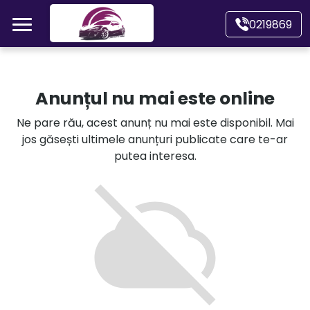
Mergi direct la conținutul principal
0219869
Acasă
Anunțul nu mai este online
Autoturisme
Ne pare rău, acest anunț nu mai este disponibil. Mai
jos găsești ultimele anunțuri publicate care te-ar
Motociclete
putea interesa.
Autoutilitare
Alte tipuri vehicule
Despre Noi
Contact