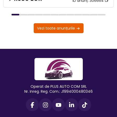
ID anunț:
306664
Vezi toate anunțurile
Operat de PLUS AUTO COM SRL
Nr. Inreg. Reg. Com.: J1994000480346