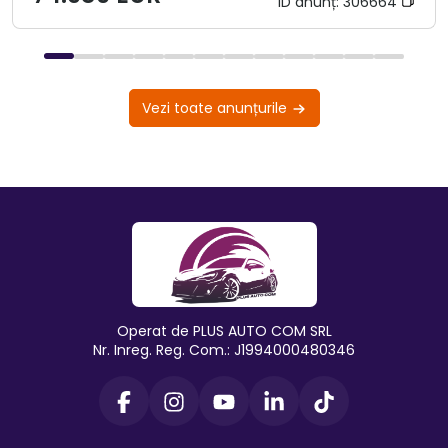
ID anunț:
306664
Vezi toate anunțurile
Operat de PLUS AUTO COM SRL
Nr. Inreg. Reg. Com.: J1994000480346