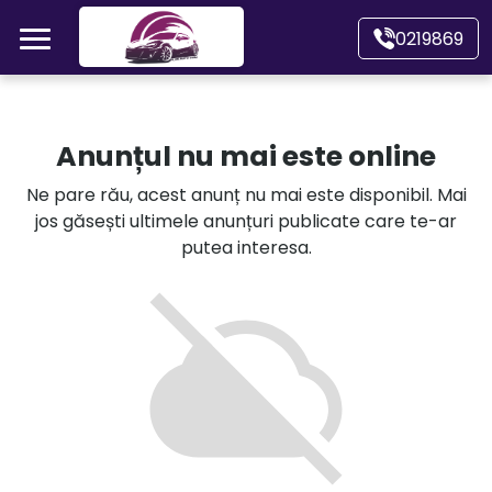
Mergi direct la conținutul principal
0219869
Acasă
Anunțul nu mai este online
Autoturisme
Ne pare rău, acest anunț nu mai este disponibil. Mai
jos găsești ultimele anunțuri publicate care te-ar
Motociclete
putea interesa.
Autoutilitare
Alte tipuri vehicule
Despre Noi
Contact